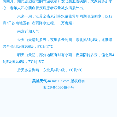
所回升。如此剧烈波动的气温极易引发心脑血管疾病，大家要多加小
心，老年人和心脑血管疾病患者尽量减少清晨外出。
未来一周，江苏全省累计降水量较常年同期明显偏少，仅12
月2日苏南地区有1次弱降水过程。（万惠娟）
南京近期天气：
今天白天晴到多云，夜里多云到阴，东北风3到4级，逐渐增
强至4到5级阵风6级，8℃到17℃；
明天白天阴，部分地区有时有小雨，夜里阴转多云，偏北风4
到5级阵风6级，7℃到15℃；
后天多云到晴，东北风4到5级，1℃到9℃
美旭天气
-
m.mx007.com
版权所有
闽ICP备10204044号