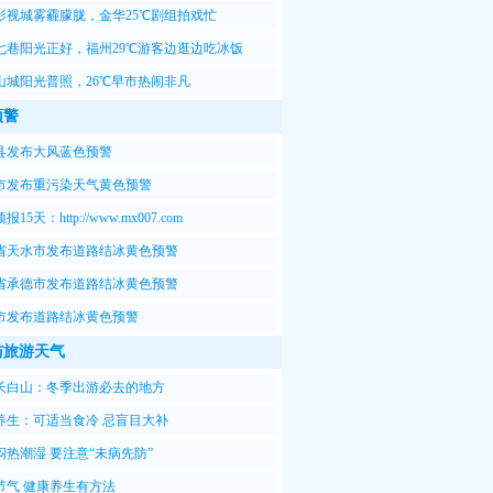
影视城雾霾朦胧，金华25℃剧组拍戏忙
七巷阳光正好，福州29℃游客边逛边吃冰饭
山城阳光普照，26℃早市热闹非凡
预警
县发布大风蓝色预警
市发布重污染天气黄色预警
15天：http://www.mx007.com
省天水市发布道路结冰黄色预警
省承德市发布道路结冰黄色预警
市发布道路结冰黄色预警
与旅游天气
长白山：冬季出游必去的地方
养生：可适当食冷 忌盲目大补
闷热潮湿 要注意“未病先防”
节气 健康养生有方法