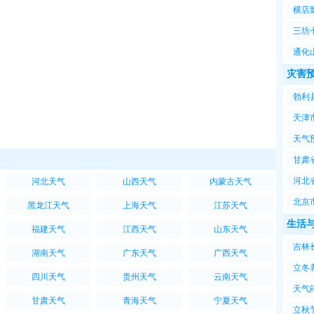
横店
三坊
通化
灾害
勃利
天津
天气预报
甘肃
河北
河北天气
山西天气
内蒙古天气
北京
黑龙江天气
上海天气
江苏天气
生活
福建天气
江西天气
山东天气
吉林
湖南天气
广东天气
广西天气
立冬
四川天气
贵州天气
云南天气
天气
甘肃天气
青海天气
宁夏天气
立秋