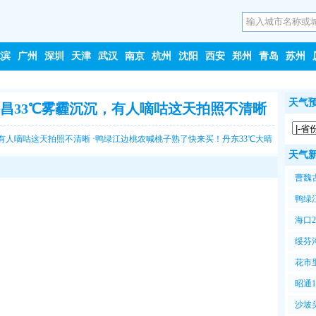
尔滨
广州
深圳
天津
武汉
南京
杭州
沈阳
西安
郑州
青岛
苏州
天气预
昌33℃雾霾沉沉，有人嘀咕这天拍照不清晰
有人嘀咕这天拍照不清晰
·
鸭绿江边桃农喊桃子熟了快来买！丹东33℃大晴
天气
阵雨时停时下，骑楼老街椰子卖得火，老板说今天能卖两百个
曹魏
嘀咕
鸭绿
天，
海口
板说
绥芬
货车
花市
板喊
昭通
叶嫩
沙坡