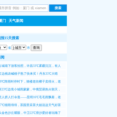
厦门
天气新闻
报15天搜索
省
市
新闻
古城墙下游客拍照，许昌33℃雾霾沉沉，有人
这天拍照不清晰
江边桃农喊桃子熟了快来买！丹东33℃大晴
游客边吃边拍照
29℃阵雨时停时下，骑楼老街椰子卖得火，老
今天能卖两百个
河23℃边境小城雨蒙蒙，中俄贸易热火朝天，
上装卸工人忙得团团转
里人挤人打伞逛——昆明16℃毛毛雨飘着，老
便宜了快来买
17℃细雨绵绵，茶园里采茶大姐说这天气好茶
，今天能卖好价钱
头金色沙丘耀眼，中卫22℃滑沙爱好者玩嗨了