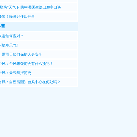
“烧烤”天气下 防中暑医生给出30字口诀
预警！降暑记住四件事
科普
来袭如何应对？
叫极寒天气?
：雷雨天如何保护人身安全
台风：台风来袭前会有什么预兆？
台风：天气预报简史
台风：自己能测知台风中心在何处吗？