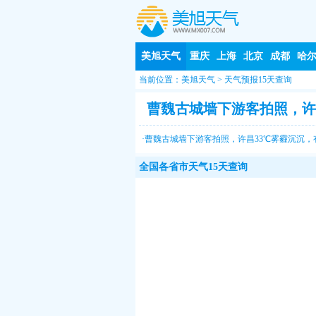
美旭天气
重庆
上海
北京
成都
哈
当前位置：
美旭天气
> 天气预报15天查询
曹魏古城墙下游客拍照，许
·
曹魏古城墙下游客拍照，许昌33℃雾霾沉沉，
全国各省市天气15天查询
天，游客边吃边拍照
·
海口29℃