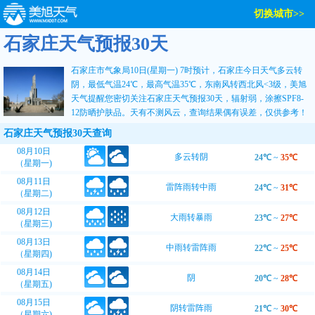
切换城市>>
石家庄天气预报30天
石家庄市气象局10日(星期一) 7时预计，石家庄今日天气多云转
阴，最低气温24℃，最高气温35℃，东南风转西北风<3级，
美旭
天气
提醒您密切关注
石家庄天气预报30天
，辐射弱，涂擦SPF8-
12防晒护肤品。天有不测风云，查询结果偶有误差，仅供参考！
石家庄天气预报30天查询
08月10日
多云转阴
24℃
~
35℃
（星期一)
08月11日
雷阵雨转中雨
24℃
~
31℃
（星期二)
08月12日
大雨转暴雨
23℃
~
27℃
（星期三)
08月13日
中雨转雷阵雨
22℃
~
25℃
（星期四)
08月14日
阴
20℃
~
28℃
（星期五)
08月15日
阴转雷阵雨
21℃
~
30℃
（星期六)