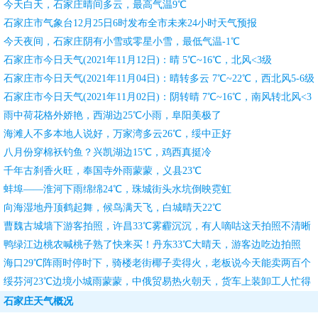
​今天白天，石家庄晴间多云，最高气温9℃
石家庄市气象台12月25日6时发布全市未来24小时天气预报
今天夜间，石家庄阴有小雪或零星小雪，最低气温-1℃
石家庄市今日天气(2021年11月12日)：晴 5℃~16℃，北风<3级
石家庄市今日天气(2021年11月04日)：晴转多云 7℃~22℃，西北风5-6级
转3-4级
石家庄市今日天气(2021年11月02日)：阴转晴 7℃~16℃，南风转北风<3
级
雨中荷花格外娇艳，西湖边25℃小雨，阜阳美极了
海滩人不多本地人说好，万家湾多云26℃，绥中正好
八月份穿棉袄钓鱼？兴凯湖边15℃，鸡西真挺冷
千年古刹香火旺，奉国寺外雨蒙蒙，义县23℃
蚌埠——淮河下雨绵绵24℃，珠城街头水坑倒映霓虹
向海湿地丹顶鹤起舞，候鸟满天飞，白城晴天22℃
曹魏古城墙下游客拍照，许昌33℃雾霾沉沉，有人嘀咕这天拍照不清晰
鸭绿江边桃农喊桃子熟了快来买！丹东33℃大晴天，游客边吃边拍照
海口29℃阵雨时停时下，骑楼老街椰子卖得火，老板说今天能卖两百个
绥芬河23℃边境小城雨蒙蒙，中俄贸易热火朝天，货车上装卸工人忙得
团团转
石家庄天气概况