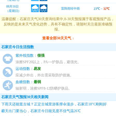
08月16日
雷阵雨转中雨
23℃
~
32℃
（星期日)
温馨提醒：石家庄天气30天查询结果中,8-30天预报属于客观预报产品，
反映的是未来天气变化趋势，具有不确定性，请随时关注最新准确预
报。
查看全部30天天气 ↓
石家庄今日生活指数
紫外线指数：
很强
涂擦SPF20以上，PA++护肤品，避强光。
运动指数：
易发
应减少外出，外出需采取防护措施。
血糖指数：
最弱
辐射弱，涂擦SPF8-12防晒护肤品。
石家庄天气预报30天相关新闻
下雨天还能逛古城？正定古城里游客撑伞漫步，石家庄18°C刚刚好
霾天出门要当心，石家庄今日能见度不佳气温26℃