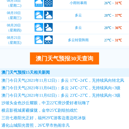
08月18日
小雨转暴雨
26℃
~
31℃
（星期二)
08月19日
多云
28℃
~
37℃
（星期三)
08月20日
多云
28℃
~
36℃
（星期四)
08月21日
多云转雷阵雨
27℃
~
31℃
（星期五)
澳门天气预报30天查询
澳门天气预报15天相关新闻
澳门今日天气(2021年11月12日)：多云 17℃~24℃，无持续风向转北风
<3级转3-4级
澳门今日天气(2021年11月04日)：多云 24℃~27℃，无持续风向<3级
澳门今日天气(2021年11月02日)：多云 23℃~27℃，无持续风向<3级
沙坡头金色沙丘耀眼，中卫22℃滑沙爱好者玩嗨了
横店影视城雾霾朦胧，金华25℃剧组拍戏忙
三坊七巷阳光正好，福州29℃游客边逛边吃冰饭
通化山城阳光普照，26℃早市热闹非凡