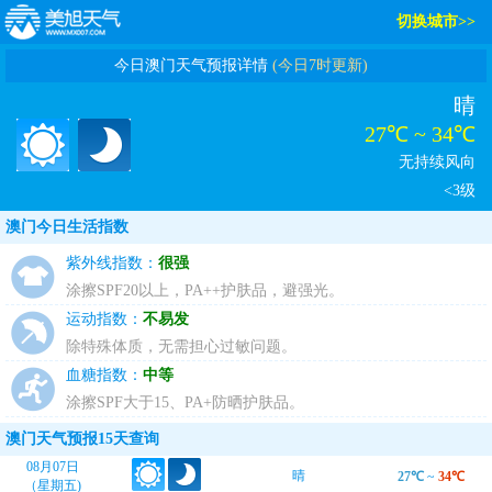
切换城市>>
今日澳门天气预报详情
(今日7时更新)
晴
27℃ ~ 34℃
无持续风向
<3级
澳门今日生活指数
紫外线指数：
很强
涂擦SPF20以上，PA++护肤品，避强光。
运动指数：
不易发
除特殊体质，无需担心过敏问题。
血糖指数：
中等
涂擦SPF大于15、PA+防晒护肤品。
澳门天气预报15天查询
08月07日
晴
27℃
~
34℃
（星期五)