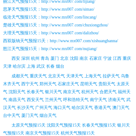
丽江天气预报15天：http://www.mx007.com/lijiang/
思茅天气预报15天：http://www.mx007.com/simao/
临沧天气预报15天：http://www.mx007.com/lincang/
楚雄天气预报15天：http://www.mx007.com/chuxiongzhou/
大理天气预报15天：http://www.mx007.com/dalizhou/
西双版纳天气预报15天：http://www.mx007.com/xishuangbanna/
怒江天气预报15天：http://www.mx007.com/nujiang/
西安
深圳
杭州
青岛
厦门
北京
沈阳
南京
石家庄
宁波
江西
重庆
天津
哈尔滨
上海
武汉
长春
烟台
成都天气
重庆天气
北京天气
天津天气
上海天气
拉萨天气
乌鲁
木齐天气
西宁天气
郑州天气
石家庄天气
昆明天气
贵阳天气
太原天
气
沈阳天气
长春天气
银川天气
南京天气
杭州天气
合肥天气
福州天
气
南昌天气
西安天气
兰州天气
呼和浩特天气
南宁天气
济南天气
武
汉天气
长沙天气
广州天气
海口天气
哈尔滨天气
香港天气
澳门天气
台中天气
厦门天气
烟台天气
太原天气预报15天
沈阳天气预报15天
长春天气预报15天
银川天
气预报15天
南京天气预报15天
杭州天气预报15天