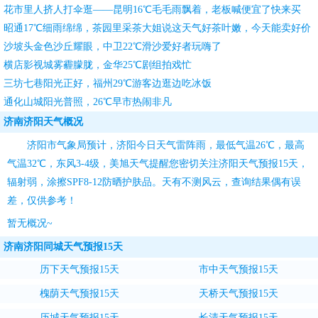
团团转
花市里人挤人打伞逛——昆明16℃毛毛雨飘着，老板喊便宜了快来买
昭通17℃细雨绵绵，茶园里采茶大姐说这天气好茶叶嫩，今天能卖好价
钱
沙坡头金色沙丘耀眼，中卫22℃滑沙爱好者玩嗨了
横店影视城雾霾朦胧，金华25℃剧组拍戏忙
三坊七巷阳光正好，福州29℃游客边逛边吃冰饭
通化山城阳光普照，26℃早市热闹非凡
济南济阳天气概况
济阳市气象局预计，济阳今日天气雷阵雨，最低气温26℃，最高
气温32℃，东风3-4级，
美旭天气
提醒您密切关注
济阳天气预报15天
，
辐射弱，涂擦SPF8-12防晒护肤品。天有不测风云，查询结果偶有误
差，仅供参考！
暂无概况~
济南济阳同城天气预报15天
历下天气预报15天
市中天气预报15天
槐荫天气预报15天
天桥天气预报15天
历城天气预报15天
长清天气预报15天