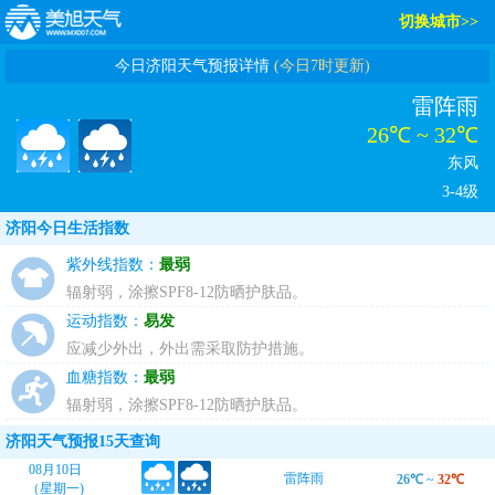
切换城市>>
今日济阳天气预报详情
(今日7时更新)
雷阵雨
26℃ ~ 32℃
东风
3-4级
济阳今日生活指数
紫外线指数：
最弱
辐射弱，涂擦SPF8-12防晒护肤品。
运动指数：
易发
应减少外出，外出需采取防护措施。
血糖指数：
最弱
辐射弱，涂擦SPF8-12防晒护肤品。
济阳天气预报15天查询
08月10日
雷阵雨
26℃
~
32℃
（星期一)