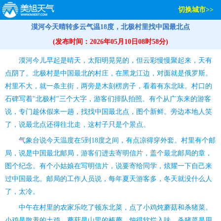
切换城市>>
漠河今天晴转多云气温18度，北极村里找中国最北点
(发布时间：2026年05月10日08时58分)
漠河今儿早起是晴天，太阳明晃晃的，但云彩慢慢聚起来，天有
点阴了。北极村是中国最北的村庄，在黑龙江边，对面就是俄罗斯。
村里不大，就一条主街，两旁是木刻楞房子，看着有东北味。村口的
石碑写着"北极村"三个大字，游客们排队拍照。有个从广东来的游客
说，专门趁休假来一趟，找找中国最北点，图个新鲜。旁边本地人笑
了，说最北点还得往北走，这村子只是个景点。
气象台说今天温度在5到18度之间，有点凉得穿外套。村里有个邮
局，说是中国最北邮局，游客们进去寄明信片，盖个最北邮局的章，
图个纪念。有个小姑娘在写明信片，说要寄给同学，炫耀一下自己来
过中国最北。邮局的工作人员说，每年夏天游客多，冬天就没什么人
了，太冷。
中午在村里的农家乐吃了顿东北菜，点了小鸡炖蘑菇和杀猪菜。
小鸡是散养的土鸡，蘑菇是山里的榛蘑，炖得软烂入味。杀猪菜是用