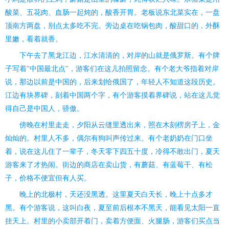
酸菜、五花肉、血肠一起炖的，酸香开胃。老板说东北菜实在，一盘
顶南方两盘，别点太多吃不完。旁边桌在吃锅包肉，酸甜口的，外酥
里嫩，看着就香。
下午去了黑龙江边，江水清清的，对岸的山就是俄罗斯。有个牌
子写着"中国最北点"，游客们在这儿拍照留念。有个老大爷指着对岸
说，那边以前是中国的，后来划给俄国了，年轻人不知道这段历史。
江边有块界碑，刻着中国两个字，有个游客摸着界碑说，站在这儿觉
得自己是中国人，骄傲。
傍晚在村里走走，夕阳从云缝里透出来，照在木刻楞房子上，金
灿灿的。村里人不多，偶尔有狗叫声传过来。有个老奶奶在门口坐
着，说在这儿住了一辈子，冬天零下四五十度，冷得不敢出门，夏天
游客来了才热闹。街边的商店在卖山货，有蘑菇、有蓝莓干、有松
子，价格不便宜但有人买。
晚上的北极村，天还没黑透。这里夏天白天长，晚上十点多才
黑。有个游客说，这叫白夜，夏至前后根本不黑天，能看见太阳一直
挂天上。村里的小卖部开着门，卖着方便面、火腿肠，游客们买点当