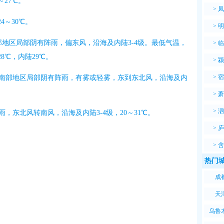
～27℃。
>
凤
4～30℃。
>
明
部地区局部阴有阵雨，偏东风，沿海及内陆3-4级。最低气温，
>
临
8℃，内陆29℃。
>
颍
>
宿
和南部地区局部阴有阵雨，有雾或轻雾，东到东北风，沿海及内
>
萧
>
泗
，东北风转南风，沿海及内陆3-4级，20～31℃。
>
庐
>
含
热门城
成
天
乌鲁