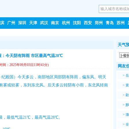
尔滨
广州
深圳
天津
武汉
南京
杭州
沈阳
西安
郑州
青岛
苏州
天气预
：今天阴有阵雨 市区最高气温28℃
时间：2025年09月03日11时41分)
网友
>
岳
者 纪殿国）今天多云，南部地区局部阴有阵雨，偏东风。明天
有雾或轻雾，东到东北风。后天多云转阴有小雨，东北风转南
>
黄
>
歙
>
黟
>
滁
级，最低气温21℃，最高气温28℃。
>
全