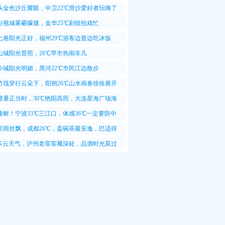
~25℃
头金色沙丘耀眼，中卫22℃滑沙爱好者玩嗨了
影视城雾霾朦胧，金华25℃剧组拍戏忙
七巷阳光正好，福州29℃游客边逛边吃冰饭
山城阳光普照，26℃早市热闹非凡
小城阳光明媚，黑河22℃市民江边散步
竹筏穿行云朵下，阳朔26℃山水画卷徐徐展开
避暑正当时，30℃艳阳高照，大连星海广场海
难耐！宁波33℃三江口，体感36℃一定要防中
里雨丝飘，成都26℃，盖碗茶最安逸，巴适得
℃多云天气，泸州老窖窖藏深处，品酒时光莫过