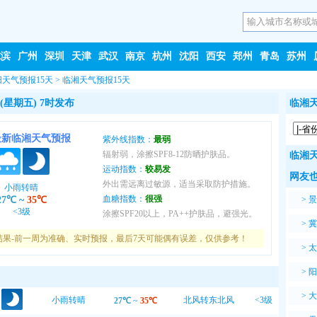
尔滨
广州
深圳
天津
武汉
南京
杭州
沈阳
西安
郑州
青岛
苏州
阳天气预报15天
>
临湘天气预报15天
(星期五) 7时发布
临湘天
最新临湘天气预报
紫外线指数：
最弱
辐射弱，涂擦SPF8-12防晒护肤品。
临湘天
运动指数：
较易发
网友也
外出需远离过敏源，适当采取防护措施。
小雨转晴
血糖指数：
很强
27℃
~
35℃
>
景
<3级
涂擦SPF20以上，PA++护肤品，避强光。
>
冀
结果-前一周为准确、实时预报，最后7天可能偶有误差，仅供参考！
>
太
>
阳
>
大
小雨转晴
北风转东北风
<3级
27℃
~
35℃