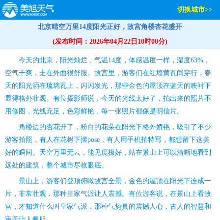
切换城市>>
北京晴空万里14度阳光正好，故宫角楼杏花盛开
(发布时间：2026年04月22日10时00分)
今天的北京，阳光灿烂，气温14度，体感温度一样，湿度63%，
空气干爽，走在外面很舒服。故宫里，游客们在红墙黄瓦间穿行，春
天的阳光洒在琉璃瓦上，闪闪发光，那些金色的屋顶在蓝天的映衬下
显得格外壮观。有位摄影师说，今天的光线太好了，拍出来的照片不
用修图，光线充足，色彩鲜艳，每一张照片都像是明信片。
角楼边的杏花开了，粉白的花朵在阳光下格外娇艳，吸引了不少
游客拍照，有人在花树下摆pose，有人用手机拍特写，都想留下这美
好的瞬间。天空万里无云，能见度极好，站在景山上可以清晰地看到
远处的建筑，整个城市尽收眼底。
景山上，游客们登顶俯瞰故宫全景，金色的屋顶在阳光下连成一
片，非常壮观，那种皇家气派让人震撼。有位游客说，在景山上看故
宫，才知道什么叫皇家气派，那种气势真的震撼人心，古人的智慧和
审美让人佩服。