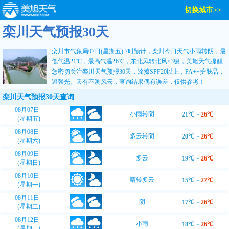
切换城市>>
栾川天气预报30天
栾川市气象局07日(星期五) 7时预计，栾川今日天气小雨转阴，最
低气温21℃，最高气温26℃，东北风转北风<3级，
美旭天气
提醒
您密切关注
栾川天气预报30天
，涂擦SPF20以上，PA++护肤品，
避强光。天有不测风云，查询结果偶有误差，仅供参考！
栾川天气预报30天查询
08月07日
小雨转阴
21℃
~
26℃
（星期五)
08月08日
多云转阴
20℃
~
26℃
（星期六)
08月09日
多云
19℃
~
26℃
（星期日)
08月10日
晴转多云
15℃
~
27℃
（星期一)
08月11日
阴
17℃
~
26℃
（星期二)
08月12日
小雨
18℃
~
26℃
（星期三)