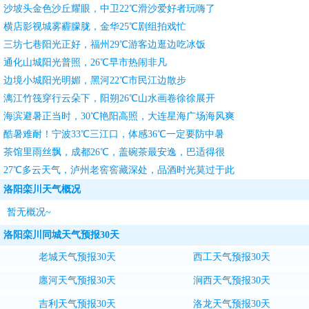
沙坡头金色沙丘耀眼，中卫22℃滑沙爱好者玩嗨了
横店影视城雾霾朦胧，金华25℃剧组拍戏忙
三坊七巷阳光正好，福州29℃游客边逛边吃冰饭
通化山城阳光普照，26℃早市热闹非凡
边境小城阳光明媚，黑河22℃市民江边散步
漓江竹筏穿行云朵下，阳朔26℃山水画卷徐徐展开
海滨避暑正当时，30℃艳阳高照，大连星海广场海风爽
酷暑难耐！宁波33℃三江口，体感36℃一定要防中暑
茶馆里雨丝飘，成都26℃，盖碗茶最安逸，巴适得很
27℃多云天气，泸州老窖窖藏深处，品酒时光莫过于此
洛阳栾川天气概况
暂无概况~
洛阳栾川同城天气预报30天
老城天气预报30天
西工天气预报30天
廛河天气预报30天
涧西天气预报30天
吉利天气预报30天
洛龙天气预报30天