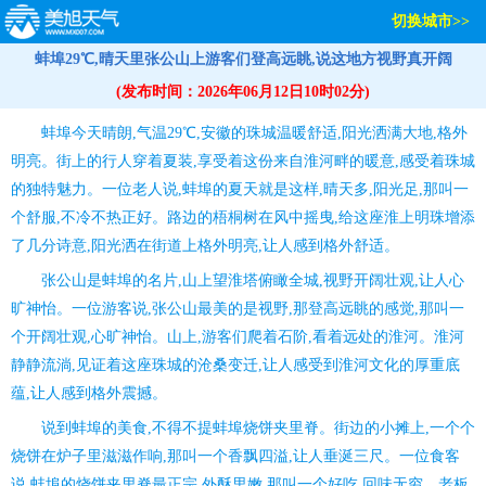
切换城市>>
蚌埠29℃,晴天里张公山上游客们登高远眺,说这地方视野真开阔
(发布时间：2026年06月12日10时02分)
蚌埠今天晴朗,气温29℃,安徽的珠城温暖舒适,阳光洒满大地,格外
明亮。街上的行人穿着夏装,享受着这份来自淮河畔的暖意,感受着珠城
的独特魅力。一位老人说,蚌埠的夏天就是这样,晴天多,阳光足,那叫一
个舒服,不冷不热正好。路边的梧桐树在风中摇曳,给这座淮上明珠增添
了几分诗意,阳光洒在街道上格外明亮,让人感到格外舒适。
张公山是蚌埠的名片,山上望淮塔俯瞰全城,视野开阔壮观,让人心
旷神怡。一位游客说,张公山最美的是视野,那登高远眺的感觉,那叫一
个开阔壮观,心旷神怡。山上,游客们爬着石阶,看着远处的淮河。淮河
静静流淌,见证着这座珠城的沧桑变迁,让人感受到淮河文化的厚重底
蕴,让人感到格外震撼。
说到蚌埠的美食,不得不提蚌埠烧饼夹里脊。街边的小摊上,一个个
烧饼在炉子里滋滋作响,那叫一个香飘四溢,让人垂涎三尺。一位食客
说,蚌埠的烧饼夹里脊最正宗,外酥里嫩,那叫一个好吃,回味无穷。老板