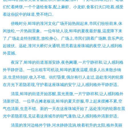
们忙着烤饼,一个个递给食客,配上麻虾、小龙虾,食客们大口吃着,感受
着这份皖中的味道,赞不绝口。
傍晚时分,蚌埠的淮河文化广场开始热闹起来,市民们纷纷前来,休
闲放松,一片热闹景象。一位年轻人说,蚌埠的夏夜最舒服,温度降下来
了,广场走走特别惬意,放松身心。广场上,市民们跳着广场舞,音乐声此
起彼伏。远处,淮河大桥灯火通明,照亮着这座珠城的夜空,让人感到格
外震撼。
夜深了,蚌埠的街道渐渐安静,夜色阑珊,一片宁静祥和,让人感到格
外平静舒适。一位出租车司机说,蚌埠的夏夜温暖,很多人出来散步纳
凉,生意特别好,收入不错。街灯昏黄,偶尔有行人走过,远处淮河的轮廓
在月光下若隐若现,守护着这座珠城的安宁,让人感到格外平静舒适。
清晨,蚌埠的街道开始苏醒,晨光熹微,一片宁静祥和,让人感到格外
清新舒适。一位早点摊老板说,蚌埠的夏天舒服,早上起来摆摊不累,空
气也清新,生意不错。新的一天在这座珠城开始了,远处淮河的轮廓在晨
光中若隐若现,见证着这座城市的朝气蓬勃,让人感到格外清新舒适。
清晨的淮河边格外宁静,河水静静流淌,映着初升的太阳,格外美丽