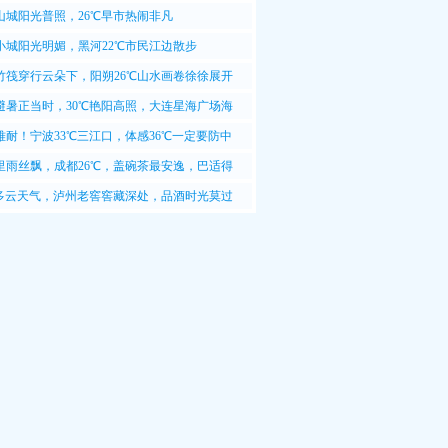
山城阳光普照，26℃早市热闹非凡
小城阳光明媚，黑河22℃市民江边散步
竹筏穿行云朵下，阳朔26℃山水画卷徐徐展开
避暑正当时，30℃艳阳高照，大连星海广场海
难耐！宁波33℃三江口，体感36℃一定要防中
里雨丝飘，成都26℃，盖碗茶最安逸，巴适得
℃多云天气，泸州老窖窖藏深处，品酒时光莫过