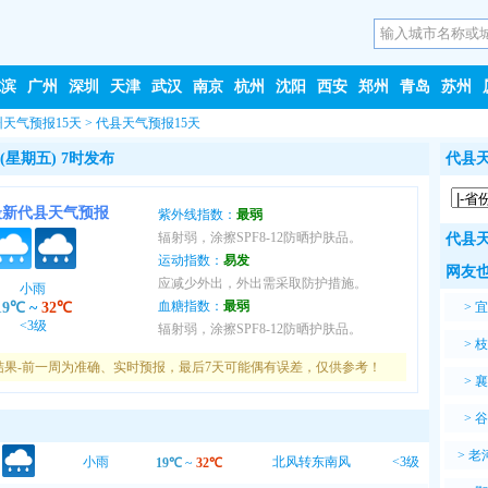
尔滨
广州
深圳
天津
武汉
南京
杭州
沈阳
西安
郑州
青岛
苏州
州天气预报15天
>
代县天气预报15天
(星期五) 7时发布
代县天
最新代县天气预报
紫外线指数：
最弱
辐射弱，涂擦SPF8-12防晒护肤品。
代县天
运动指数：
易发
网友也
应减少外出，外出需采取防护措施。
小雨
血糖指数：
最弱
19℃
~
32℃
>
宜
<3级
辐射弱，涂擦SPF8-12防晒护肤品。
>
枝
结果-前一周为准确、实时预报，最后7天可能偶有误差，仅供参考！
>
襄
>
谷
>
老
小雨
北风转东南风
<3级
19℃
~
32℃