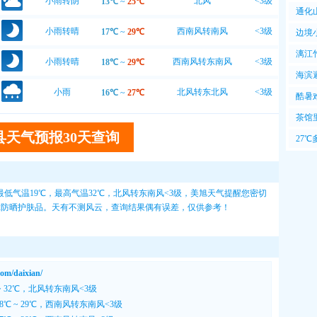
小雨转阴
北风
<3级
13℃
~
25℃
通化
小雨转晴
西南风转南风
<3级
17℃
~
29℃
边境
漓江
小雨转晴
西南风转东南风
<3级
18℃
~
29℃
海滨
小雨
北风转东北风
<3级
16℃
~
27℃
风爽
酷暑
暑
茶馆
县天气预报30天查询
很
27
于此
低气温19℃，最高气温32℃，北风转东南风<3级，
美旭天气
提醒您密切
-12防晒护肤品。天有不测风云，查询结果偶有误差，仅供参考！
/daixian/
~ 32℃，北风转东南风<3级
8℃ ~ 29℃，西南风转东南风<3级