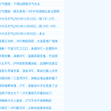
过程
天气预报：下周以阴雨天气为主
天气预报：阴天多雨！9月中旬渭南以多云阴雨
为主
今日天气(2021年11月12日)：晴 3℃~12℃，
风转西风<3级
今日天气(2021年11月04日)：阴 10℃~19℃，
西南风3-4级转<3级
今日天气(2021年11月02日)：多云
18℃，东北风<3级转4-5级
避暑正当时，30℃艳阳高照，大连星海广场海
难耐！宁波33℃三江口，体感36℃一定要防中
里雨丝飘，成都26℃，盖碗茶最安逸，巴适得
℃多云天气，泸州老窖窖藏深处，品酒时光莫过
园里久旱逢甘霖，茂名30℃，果农们脸上乐开
吹散闷热！三亚湾29℃，傍晚去海边最舒服了
西街烟雾弥漫，27℃，老板说今天生意差了点
这雨下得太大了！25℃暴雨天尽量别出门
碧峰峡今天人挺多，27℃不冷不热刚刚好
大晴天！29℃暖洋洋，少林寺游客排长队