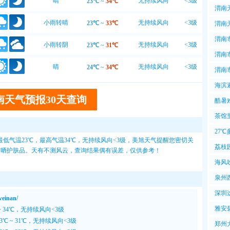
晴
无持续风向
<3级
23℃
~
34℃
天气
渭南
小雨转晴
无持续风向
<3级
23℃
~
33℃
渭南
天气
渭南市
小雨转阴
无持续风向
<3级
23℃
~
31℃
东北
渭南市
晴
无持续风向
<3级
24℃
~
34℃
西风转
渭南市
9℃~
海滨
南天气预报30天查询
风爽
酷暑
暑
茶馆
很
27
低气温23℃，最高气温34℃，无持续风向<3级，
美旭天气
提醒您密切关
于此
荔枝
12防晒护肤品。天有不测风云，查询结果偶有误差，仅供参考！
了花
海风
泉州
深圳
inan/
雅安
~ 34℃，无持续风向<3级
℃ ~ 31℃，无持续风向<3级
郑州