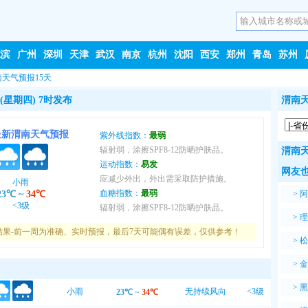
尔滨
广州
深圳
天津
武汉
南京
杭州
沈阳
西安
郑州
青岛
苏州
南天气预报15天
(星期四) 7时发布
渭南天
最新渭南天气预报
紫外线指数：
最弱
辐射弱，涂擦SPF8-12防晒护肤品。
渭南天
运动指数：
易发
网友也
应减少外出，外出需采取防护措施。
小雨
血糖指数：
最弱
23℃
~
34℃
>
阿
<3级
辐射弱，涂擦SPF8-12防晒护肤品。
>
理
结果-前一周为准确、实时预报，最后7天可能偶有误差，仅供参考！
>
松
>
金
>
黑
小雨
无持续风向
<3级
23℃
~
34℃