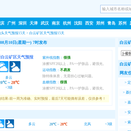
尔滨
广州
深圳
天津
武汉
南京
杭州
沈阳
西安
郑州
青岛
苏州
包头天气预报15天
>
白云矿区天气预报15天
8月10日(星期一) 7时发布
白云矿
新白云矿区天气预报
紫外线指数：
很强
涂擦SPF20以上，PA++护肤品，避强光。
白云矿
运动指数：
不易发
网友也
除特殊体质，无需担心过敏问题。
多云
血糖指数：
很强
20℃
~
28℃
>
定
<3级
涂擦SPF20以上，PA++护肤品，避强光。
>
聂
询结果-前一周为准确、实时预报，最后7天可能偶有误差，仅供参考！
>
嘉
>
安
>
索
多云
北风
<3级
20℃
~
28℃