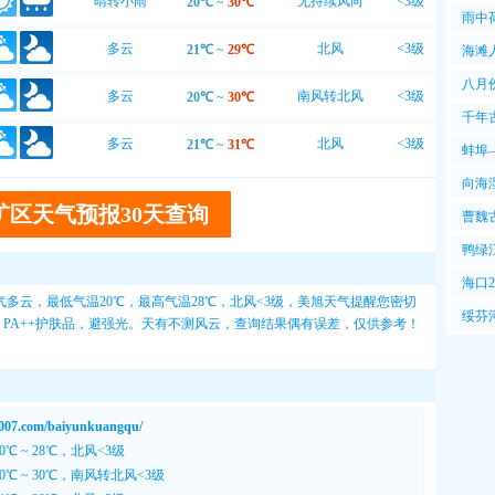
晴转小雨
无持续风向
<3级
20℃
~
30℃
7℃~
雨中
多云
北风
<3级
21℃
~
29℃
海滩
好
八月
多云
南风转北风
<3级
20℃
~
30℃
千年
多云
北风
<3级
21℃
~
31℃
蚌埠
虹
向海
矿区天气预报30天查询
曹魏
嘀咕
鸭绿
天，
海口
多云，最低气温20℃，最高气温28℃，北风<3级，
美旭天气
提醒您密切
板说
绥芬
上，PA++护肤品，避强光。天有不测风云，查询结果偶有误差，仅供参考！
货车
com/baiyunkuangqu/
℃ ~ 28℃，北风<3级
℃ ~ 30℃，南风转北风<3级