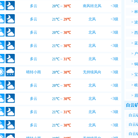
>
阿
多云
南风转北风
<3级
20℃
~
30℃
>
林
多云
北风
<3级
21℃
~
29℃
>
波
多云
北风
<3级
20℃
~
30℃
>
西
>
蓝
多云
北风
<3级
21℃
~
30℃
>
户
多云
北风
<3级
21℃
~
31℃
>
铜
晴转小雨
无持续风向
<3级
20℃
~
30℃
>
宝
>
岐
多云
北风
<3级
20℃
~
30℃
>
眉
多云
北风
<3级
21℃
~
30℃
白云
多云
北风
<3级
21℃
~
31℃
白云矿
白云矿
多云
北风
<3级
21℃
~
30℃
4℃~
白云矿