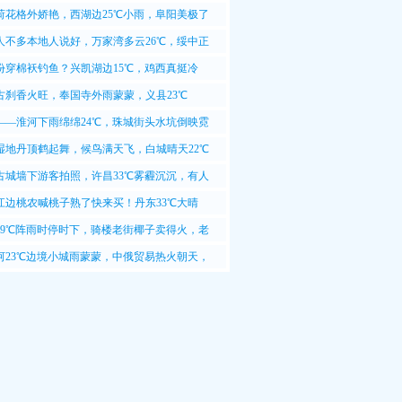
14℃
荷花格外娇艳，西湖边25℃小雨，阜阳美极了
人不多本地人说好，万家湾多云26℃，绥中正
份穿棉袄钓鱼？兴凯湖边15℃，鸡西真挺冷
古刹香火旺，奉国寺外雨蒙蒙，义县23℃
——淮河下雨绵绵24℃，珠城街头水坑倒映霓
湿地丹顶鹤起舞，候鸟满天飞，白城晴天22℃
古城墙下游客拍照，许昌33℃雾霾沉沉，有人
这天拍照不清晰
江边桃农喊桃子熟了快来买！丹东33℃大晴
游客边吃边拍照
29℃阵雨时停时下，骑楼老街椰子卖得火，老
今天能卖两百个
河23℃边境小城雨蒙蒙，中俄贸易热火朝天，
上装卸工人忙得团团转