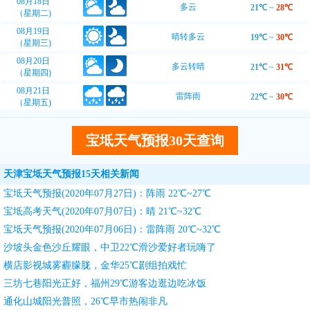
08月18日
多云
21℃
~
28℃
（星期二)
08月19日
晴转多云
19℃
~
30℃
（星期三)
08月20日
多云转晴
21℃
~
31℃
（星期四)
08月21日
雷阵雨
22℃
~
30℃
（星期五)
宝坻天气预报30天查询
天津宝坻天气预报15天相关新闻
宝坻天气预报(2020年07月27日)：阵雨 22℃~27℃
宝坻高考天气(2020年07月07日)：晴 21℃~32℃
宝坻天气预报(2020年07月06日)：雷阵雨 20℃~32℃
沙坡头金色沙丘耀眼，中卫22℃滑沙爱好者玩嗨了
横店影视城雾霾朦胧，金华25℃剧组拍戏忙
三坊七巷阳光正好，福州29℃游客边逛边吃冰饭
通化山城阳光普照，26℃早市热闹非凡