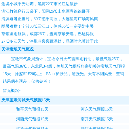
边境小城阳光明媚，黑河22℃市民江边散步
漓江竹筏穿行云朵下，阳朔26℃山水画卷徐徐展开
海滨避暑正当时，30℃艳阳高照，大连星海广场海风爽
酷暑难耐！宁波33℃三江口，体感36℃一定要防中暑
茶馆里雨丝飘，成都26℃，盖碗茶最安逸，巴适得很
27℃多云天气，泸州老窖窖藏深处，品酒时光莫过于此
天津宝坻天气概况
宝坻市气象局预计，宝坻今日天气雷阵雨转阴，最低气温25℃，
最高气温36℃，东北风3-4级，
美旭天气
提醒您密切关注
宝坻天气预报
15天
，涂擦SPF20以上，PA++护肤品，避强光。天有不测风云，查询
结果偶有误差，仅供参考！
暂无概况~
天津宝坻同城天气预报15天
和平天气预报15天
河东天气预报15天
河西天气预报15天
南开天气预报15天
红桥天气预报15天
塘沽天气预报15天