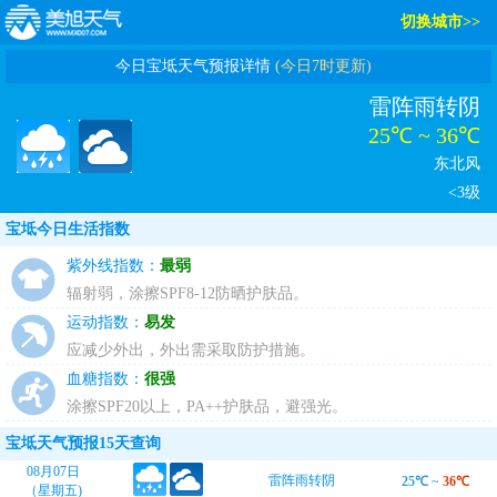
切换城市>>
今日宝坻天气预报详情
(今日7时更新)
雷阵雨转阴
25℃ ~ 36℃
东北风
<3级
宝坻今日生活指数
紫外线指数：
最弱
辐射弱，涂擦SPF8-12防晒护肤品。
运动指数：
易发
应减少外出，外出需采取防护措施。
血糖指数：
很强
涂擦SPF20以上，PA++护肤品，避强光。
宝坻天气预报15天查询
08月07日
雷阵雨转阴
25℃
~
36℃
（星期五)