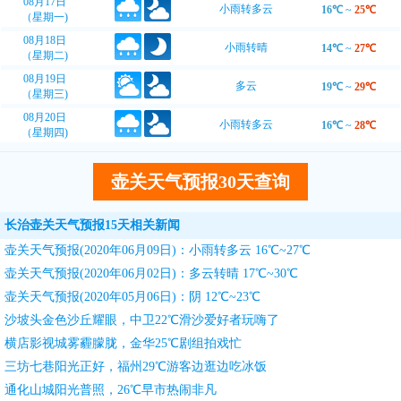
08月17日
小雨转多云
16℃
~
25℃
（星期一)
08月18日
小雨转晴
14℃
~
27℃
（星期二)
08月19日
多云
19℃
~
29℃
（星期三)
08月20日
小雨转多云
16℃
~
28℃
（星期四)
壶关天气预报30天查询
长治壶关天气预报15天相关新闻
壶关天气预报(2020年06月09日)：小雨转多云 16℃~27℃
壶关天气预报(2020年06月02日)：多云转晴 17℃~30℃
壶关天气预报(2020年05月06日)：阴 12℃~23℃
沙坡头金色沙丘耀眼，中卫22℃滑沙爱好者玩嗨了
横店影视城雾霾朦胧，金华25℃剧组拍戏忙
三坊七巷阳光正好，福州29℃游客边逛边吃冰饭
通化山城阳光普照，26℃早市热闹非凡