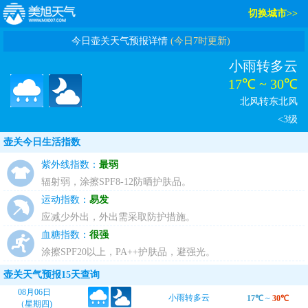
切换城市>>
今日壶关天气预报详情
(今日7时更新)
小雨转多云
17℃ ~ 30℃
北风转东北风
<3级
壶关今日生活指数
紫外线指数：
最弱
辐射弱，涂擦SPF8-12防晒护肤品。
运动指数：
易发
应减少外出，外出需采取防护措施。
血糖指数：
很强
涂擦SPF20以上，PA++护肤品，避强光。
壶关天气预报15天查询
08月06日
小雨转多云
17℃
~
30℃
（星期四)