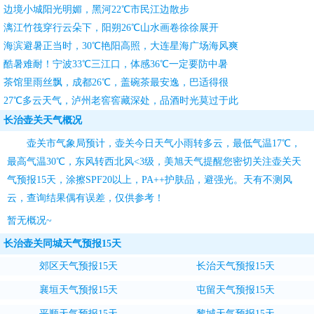
边境小城阳光明媚，黑河22℃市民江边散步
漓江竹筏穿行云朵下，阳朔26℃山水画卷徐徐展开
海滨避暑正当时，30℃艳阳高照，大连星海广场海风爽
酷暑难耐！宁波33℃三江口，体感36℃一定要防中暑
茶馆里雨丝飘，成都26℃，盖碗茶最安逸，巴适得很
27℃多云天气，泸州老窖窖藏深处，品酒时光莫过于此
长治壶关天气概况
壶关市气象局预计，壶关今日天气小雨转多云，最低气温17℃，
最高气温30℃，东风转西北风<3级，
美旭天气
提醒您密切关注
壶关天
气预报15天
，涂擦SPF20以上，PA++护肤品，避强光。天有不测风
云，查询结果偶有误差，仅供参考！
暂无概况~
长治壶关同城天气预报15天
郊区天气预报15天
长治天气预报15天
襄垣天气预报15天
屯留天气预报15天
平顺天气预报15天
黎城天气预报15天