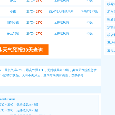
多云
无持续风向
<3级
22℃
~
28℃
板说
绥芬
货车
小雨
西风转无持续风向
3-4级转<3级
21℃
~
28℃
花市
板喊
昭通
阴转小雨
无持续风向
<3级
23℃
~
28℃
叶嫩
沙坡
多云转晴
无持续风向
<3级
20℃
~
27℃
横店
三坊
县天气预报30天查询
通化
，最低气温22℃，最高气温30℃，无持续风向<3级，
美旭天气
提醒您密
8-12防晒护肤品。天有不测风云，查询结果偶有误差，仅供参考！
/huxian/
℃ ~ 30℃，无持续风向<3级
℃ ~ 28℃，无持续风向<3级