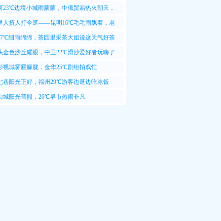
今天能卖两百个
河23℃边境小城雨蒙蒙，中俄贸易热火朝天，
上装卸工人忙得团团转
里人挤人打伞逛——昆明16℃毛毛雨飘着，老
便宜了快来买
17℃细雨绵绵，茶园里采茶大姐说这天气好茶
，今天能卖好价钱
头金色沙丘耀眼，中卫22℃滑沙爱好者玩嗨了
影视城雾霾朦胧，金华25℃剧组拍戏忙
七巷阳光正好，福州29℃游客边逛边吃冰饭
山城阳光普照，26℃早市热闹非凡