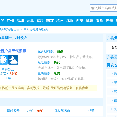
尔滨
广州
深圳
天津
武汉
南京
杭州
沈阳
西安
郑州
青岛
苏州
安天气预报15天
>
户县天气预报15天
(星期一) 7时发布
户县天
最新户县天气预报
紫外线指数：
很强
涂擦SPF20以上，PA++护肤品，避强光。
户县天
运动指数：
易发
网友也
应减少外出，外出需采取防护措施。
晴转多云
血糖指数：
最弱
22℃
~
30℃
>
民
<3级
辐射弱，涂擦SPF8-12防晒护肤品。
>
宁
结果-前一周为准确、实时预报，最后7天可能偶有误差，仅供参考！
>
虞
>
信
>
光
晴转多云
无持续风向
<3级
22℃
~
30℃