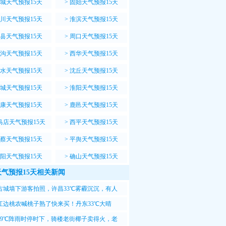
城天气预报15天
>
固始天气预报15天
川天气预报15天
>
淮滨天气预报15天
县天气预报15天
>
周口天气预报15天
沟天气预报15天
>
西华天气预报15天
水天气预报15天
>
沈丘天气预报15天
城天气预报15天
>
淮阳天气预报15天
康天气预报15天
>
鹿邑天气预报15天
马店天气预报15天
>
西平天气预报15天
蔡天气预报15天
>
平舆天气预报15天
阳天气预报15天
>
确山天气预报15天
气预报15天相关新闻
古城墙下游客拍照，许昌33℃雾霾沉沉，有人
这天拍照不清晰
江边桃农喊桃子熟了快来买！丹东33℃大晴
游客边吃边拍照
29℃阵雨时停时下，骑楼老街椰子卖得火，老