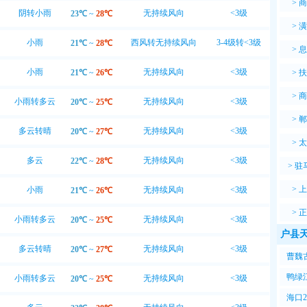
>
商
阴转小雨
无持续风向
<3级
23℃
~
28℃
>
潢
小雨
西风转无持续风向
3-4级转<3级
21℃
~
28℃
>
息
小雨
无持续风向
<3级
21℃
~
26℃
>
扶
>
商
小雨转多云
无持续风向
<3级
20℃
~
25℃
>
郸
多云转晴
无持续风向
<3级
20℃
~
27℃
>
太
多云
无持续风向
<3级
22℃
~
28℃
>
驻
>
上
小雨
无持续风向
<3级
21℃
~
26℃
>
正
小雨转多云
无持续风向
<3级
20℃
~
25℃
户县天
多云转晴
无持续风向
<3级
20℃
~
27℃
曹魏
嘀咕
鸭绿
小雨转多云
无持续风向
<3级
20℃
~
25℃
天，
海口