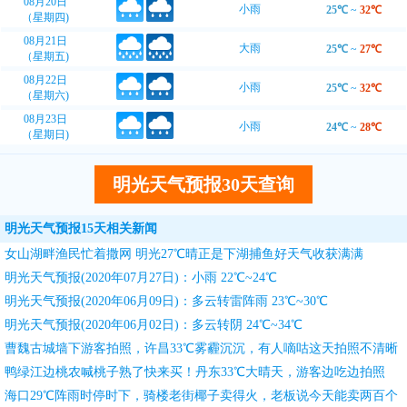
08月20日
小雨
25℃
~
32℃
（星期四)
08月21日
大雨
25℃
~
27℃
（星期五)
08月22日
小雨
25℃
~
32℃
（星期六)
08月23日
小雨
24℃
~
28℃
（星期日)
明光天气预报30天查询
明光天气预报15天相关新闻
女山湖畔渔民忙着撒网 明光27℃晴正是下湖捕鱼好天气收获满满
明光天气预报(2020年07月27日)：小雨 22℃~24℃
明光天气预报(2020年06月09日)：多云转雷阵雨 23℃~30℃
明光天气预报(2020年06月02日)：多云转阴 24℃~34℃
曹魏古城墙下游客拍照，许昌33℃雾霾沉沉，有人嘀咕这天拍照不清晰
鸭绿江边桃农喊桃子熟了快来买！丹东33℃大晴天，游客边吃边拍照
海口29℃阵雨时停时下，骑楼老街椰子卖得火，老板说今天能卖两百个