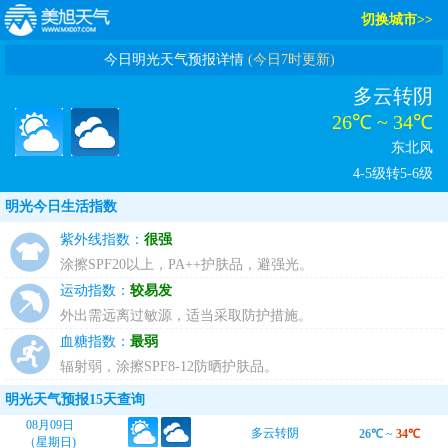
切换城市>>
今日明光天气预报详情
(今日7时更新)
多云转阴
26℃ ~ 34℃
东北风
4-5级转5-6级
明光今日生活指数
紫外线指数：
很强
涂擦SPF20以上，PA++护肤品，避强光。
运动指数：
较易发
外出需远离过敏源，适当采取防护措施。
血糖指数：
最弱
辐射弱，涂擦SPF8-12防晒护肤品。
明光天气预报15天查询
08月09日
多云转阴
26℃
~
34℃
（星期日)