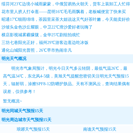
绥芬河23℃边境小城雨蒙蒙，中俄贸易热火朝天，货车上装卸工人忙得
团团转
花市里人挤人打伞逛——昆明16℃毛毛雨飘着，老板喊便宜了快来买
昭通17℃细雨绵绵，茶园里采茶大姐说这天气好茶叶嫩，今天能卖好价
钱
沙坡头金色沙丘耀眼，中卫22℃滑沙爱好者玩嗨了
横店影视城雾霾朦胧，金华25℃剧组拍戏忙
三坊七巷阳光正好，福州29℃游客边逛边吃冰饭
通化山城阳光普照，26℃早市热闹非凡
明光天气概况
明光市气象局预计，明光今日天气多云转阴，最低气温26℃，最
高气温34℃，东北风4-5级，
美旭天气
提醒您密切关注
明光天气预报15
天
，辐射弱，涂擦SPF8-12防晒护肤品。天有不测风云，查询结果偶有
误差，仅供参考！
暂无概况~
明光同城天气预报15天
明光周边城市天气预报15天
琅琊天气预报15天
南谯天气预报15天