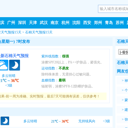
尔滨
广州
深圳
天津
武汉
南京
杭州
沈阳
西安
郑州
青岛
苏州
安天气预报15天
>
石棉天气预报15天
(星期一) 7时发布
石棉天
最新石棉天气预报
紫外线指数：
很强
涂擦SPF20以上，PA++护肤品，避强光。
石棉天
运动指数：
不易发
网友也
除特殊体质，无需担心过敏问题。
多云转晴
血糖指数：
最弱
21℃
~
36℃
>
禄
<3级
辐射弱，涂擦SPF8-12防晒护肤品。
>
个
结果-前一周为准确、实时预报，最后7天可能偶有误差，仅供参考！
>
蒙
>
建
>
弥
多云转晴
无持续风向
<3级
21℃
~
36℃