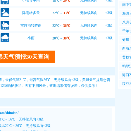
小雨转中雨
无持续风向
<3级
18℃
~
29℃
雨中
阵雨转多云
无持续风向
<3级
22℃
~
33℃
海滩
好
八月
雷阵雨转阵雨
无持续风向
<3级
22℃
~
36℃
千年
小雨
无持续风向
<3级
20℃
~
30℃
蚌埠
虹
向海
棉天气预报30天查询
曹魏
嘀咕
鸭绿
天，
海口
，最低气温21℃，最高气温36℃，无持续风向<3级，
美旭天气
提醒您密
板说
绥芬
8-12防晒护肤品。天有不测风云，查询结果偶有误差，仅供参考！
货车
/shimian/
℃ ~ 36℃，无持续风向<3级
温22℃ ~ 36℃，无持续风向<3级