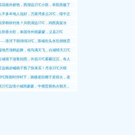
荷花格外娇艳，西湖边25℃小雨，阜阳美极了
人不多本地人说好，万家湾多云26℃，绥中正
份穿棉袄钓鱼？兴凯湖边15℃，鸡西真挺冷
古刹香火旺，奉国寺外雨蒙蒙，义县23℃
——淮河下雨绵绵24℃，珠城街头水坑倒映霓
湿地丹顶鹤起舞，候鸟满天飞，白城晴天22℃
古城墙下游客拍照，许昌33℃雾霾沉沉，有人
这天拍照不清晰
江边桃农喊桃子熟了快来买！丹东33℃大晴
游客边吃边拍照
29℃阵雨时停时下，骑楼老街椰子卖得火，老
今天能卖两百个
河23℃边境小城雨蒙蒙，中俄贸易热火朝天，
上装卸工人忙得团团转