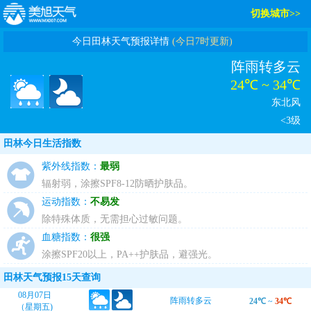
切换城市>>
今日田林天气预报详情
(今日7时更新)
阵雨转多云
24℃ ~ 34℃
东北风
<3级
田林今日生活指数
紫外线指数：
最弱
辐射弱，涂擦SPF8-12防晒护肤品。
运动指数：
不易发
除特殊体质，无需担心过敏问题。
血糖指数：
很强
涂擦SPF20以上，PA++护肤品，避强光。
田林天气预报15天查询
08月07日
阵雨转多云
24℃
~
34℃
（星期五)