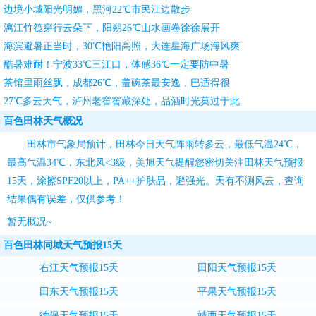
边境小城阳光明媚，黑河22℃市民江边散步
漓江竹筏穿行云朵下，阳朔26℃山水画卷徐徐展开
海滨避暑正当时，30℃艳阳高照，大连星海广场海风爽
酷暑难耐！宁波33℃三江口，体感36℃一定要防中暑
茶馆里雨丝飘，成都26℃，盖碗茶最安逸，巴适得很
27℃多云天气，泸州老窖窖藏深处，品酒时光莫过于此
百色田林天气概况
田林市气象局预计，田林今日天气阵雨转多云，最低气温24℃，
最高气温34℃，东北风<3级，
美旭天气
提醒您密切关注
田林天气预报
15天
，涂擦SPF20以上，PA++护肤品，避强光。天有不测风云，查询
结果偶有误差，仅供参考！
暂无概况~
百色田林同城天气预报15天
右江天气预报15天
田阳天气预报15天
田东天气预报15天
平果天气预报15天
德保天气预报15天
靖西天气预报15天