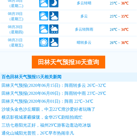
08月18日
多云转晴
25℃
~
36℃
（星期二)
08月19日
多云
25℃
~
35℃
（星期三)
08月20日
多云转阵雨
24℃
~
34℃
（星期四)
08月21日
晴转多云
26℃
~
36℃
（星期五)
田林天气预报30天查询
百色田林天气预报15天相关新闻
田林天气预报(2020年06月15日)：阵雨转多云 26℃~32℃
田林天气预报(2020年06月09日)：阵雨转中雨 23℃~29℃
田林天气预报(2020年06月01日)：阵雨 22℃~34℃
沙坡头金色沙丘耀眼，中卫22℃滑沙爱好者玩嗨了
横店影视城雾霾朦胧，金华25℃剧组拍戏忙
三坊七巷阳光正好，福州29℃游客边逛边吃冰饭
通化山城阳光普照，26℃早市热闹非凡