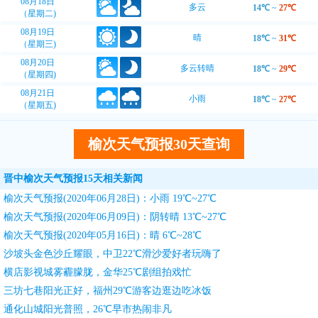
08月18日
多云
14℃
~
27℃
（星期二)
08月19日
晴
18℃
~
31℃
（星期三)
08月20日
多云转晴
18℃
~
29℃
（星期四)
08月21日
小雨
18℃
~
27℃
（星期五)
榆次天气预报30天查询
晋中榆次天气预报15天相关新闻
榆次天气预报(2020年06月28日)：小雨 19℃~27℃
榆次天气预报(2020年06月09日)：阴转晴 13℃~27℃
榆次天气预报(2020年05月16日)：晴 6℃~28℃
沙坡头金色沙丘耀眼，中卫22℃滑沙爱好者玩嗨了
横店影视城雾霾朦胧，金华25℃剧组拍戏忙
三坊七巷阳光正好，福州29℃游客边逛边吃冰饭
通化山城阳光普照，26℃早市热闹非凡