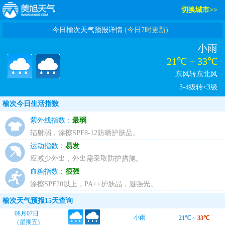
切换城市>>
今日榆次天气预报详情
(今日7时更新)
小雨
21℃ ~ 33℃
东风转东北风
3-4级转<3级
榆次今日生活指数
紫外线指数：
最弱
辐射弱，涂擦SPF8-12防晒护肤品。
运动指数：
易发
应减少外出，外出需采取防护措施。
血糖指数：
很强
涂擦SPF20以上，PA++护肤品，避强光。
榆次天气预报15天查询
08月07日
小雨
21℃
~
33℃
（星期五)