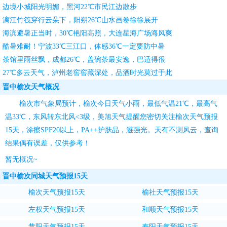
边境小城阳光明媚，黑河22℃市民江边散步
漓江竹筏穿行云朵下，阳朔26℃山水画卷徐徐展开
海滨避暑正当时，30℃艳阳高照，大连星海广场海风爽
酷暑难耐！宁波33℃三江口，体感36℃一定要防中暑
茶馆里雨丝飘，成都26℃，盖碗茶最安逸，巴适得很
27℃多云天气，泸州老窖窖藏深处，品酒时光莫过于此
晋中榆次天气概况
榆次市气象局预计，榆次今日天气小雨，最低气温21℃，最高气
温33℃，东风转东北风<3级，
美旭天气
提醒您密切关注
榆次天气预报
15天
，涂擦SPF20以上，PA++护肤品，避强光。天有不测风云，查询
结果偶有误差，仅供参考！
暂无概况~
晋中榆次同城天气预报15天
榆次天气预报15天
榆社天气预报15天
左权天气预报15天
和顺天气预报15天
昔阳天气预报15天
寿阳天气预报15天