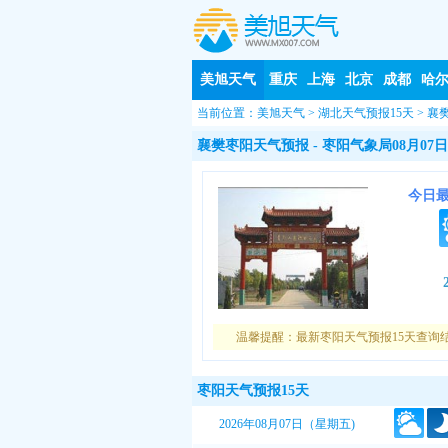
美旭天气
重庆
上海
北京
成都
哈
当前位置：
美旭天气
>
湖北天气预报15天
>
襄
襄樊枣阳天气预报
- 枣阳气象局08月07日
今日
温馨提醒：最新枣阳天气预报15天查询
枣阳天气预报15天
2026年08月07日（星期五)