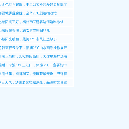
17℃，南风<3级
头金色沙丘耀眼，中卫22℃滑沙爱好者玩嗨了
影视城雾霾朦胧，金华25℃剧组拍戏忙
七巷阳光正好，福州29℃游客边逛边吃冰饭
山城阳光普照，26℃早市热闹非凡
小城阳光明媚，黑河22℃市民江边散步
竹筏穿行云朵下，阳朔26℃山水画卷徐徐展开
避暑正当时，30℃艳阳高照，大连星海广场海
难耐！宁波33℃三江口，体感36℃一定要防中
里雨丝飘，成都26℃，盖碗茶最安逸，巴适得
℃多云天气，泸州老窖窖藏深处，品酒时光莫过