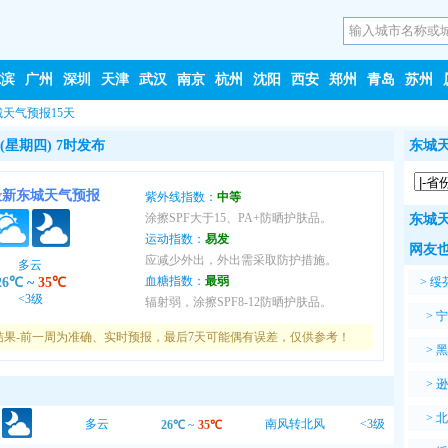
尔滨
广州
深圳
天津
武汉
南京
杭州
沈阳
西安
郑州
青岛
苏州
城天气预报15天
(星期四) 7时发布
东城天
最新东城天气预报
紫外线指数：
中等
涂擦SPF大于15、PA+防晒护肤品。
东城天
运动指数：
易发
网友也
应减少外出，外出需采取防护措施。
多云
血糖指数：
最弱
26℃
~
35℃
>
绥
<3级
辐射弱，涂擦SPF8-12防晒护肤品。
>
宁
结果-前一周为准确、实时预报，最后7天可能偶有误差，仅供参考！
>
黑
>
逊
>
北
多云
南风转北风
<3级
26℃
~
35℃