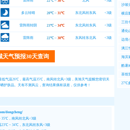
雷阵雨
北风
<3级
22℃
~
30℃
6℃~
沙坡
多云转晴
东北风转东风
<3级
20℃
~
31℃
横店
三坊
雷阵雨转阴
东北风转东风
<3级
23℃
~
34℃
通化
雷阵雨
东风转东北风
<3级
22℃
~
30℃
边境
漓江
城天气预报30天查询
海滨
风爽
酷暑
暑
茶馆
低气温26℃，最高气温35℃，南风转北风<3级，
美旭天气
提醒您密切关
很
27
12防晒护肤品。天有不测风云，查询结果偶有误差，仅供参考！
于此
/dongcheng/
~ 35℃，南风转北风<3级
23℃ ~ 34℃，东北风转东风<3级