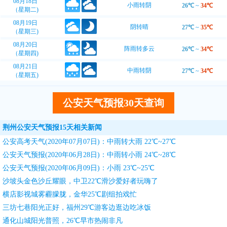
08月18日
小雨转阴
26℃
~
34℃
（星期二)
08月19日
阴转晴
27℃
~
35℃
（星期三)
08月20日
阵雨转多云
26℃
~
34℃
（星期四)
08月21日
中雨转阴
27℃
~
34℃
（星期五)
公安天气预报30天查询
荆州公安天气预报15天相关新闻
公安高考天气(2020年07月07日)：中雨转大雨 22℃~27℃
公安天气预报(2020年06月28日)：中雨转小雨 24℃~28℃
公安天气预报(2020年06月09日)：小雨 23℃~25℃
沙坡头金色沙丘耀眼，中卫22℃滑沙爱好者玩嗨了
横店影视城雾霾朦胧，金华25℃剧组拍戏忙
三坊七巷阳光正好，福州29℃游客边逛边吃冰饭
通化山城阳光普照，26℃早市热闹非凡