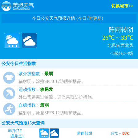
切换城市>>
今日公安天气预报详情
(今日7时更新)
阵雨转阴
26℃ ~ 33℃
北风转西北风
<3级转3-4级
公安今日生活指数
紫外线指数：
最弱
辐射弱，涂擦SPF8-12防晒护肤品。
运动指数：
较易发
外出需远离过敏源，适当采取防护措施。
血糖指数：
最弱
辐射弱，涂擦SPF8-12防晒护肤品。
公安天气预报15天查询
08月07日
阵雨转阴
26℃
~
33℃
（星期五)