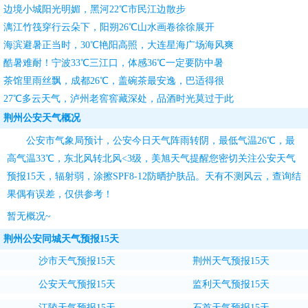
边境小城阳光明媚，黑河22℃市民江边散步
漓江竹筏穿行云朵下，阳朔26℃山水画卷徐徐展开
海滨避暑正当时，30℃艳阳高照，大连星海广场海风爽
酷暑难耐！宁波33℃三江口，体感36℃一定要防中暑
茶馆里雨丝飘，成都26℃，盖碗茶最安逸，巴适得很
27℃多云天气，泸州老窖窖藏深处，品酒时光莫过于此
荆州公安天气概况
公安市气象局预计，公安今日天气阵雨转阴，最低气温26℃，最
高气温33℃，东北风转北风<3级，
美旭天气
提醒您密切关注
公安天气
预报15天
，辐射弱，涂擦SPF8-12防晒护肤品。天有不测风云，查询结
果偶有误差，仅供参考！
暂无概况~
荆州公安同城天气预报15天
沙市天气预报15天
荆州天气预报15天
公安天气预报15天
监利天气预报15天
江陵天气预报15天
石首天气预报15天