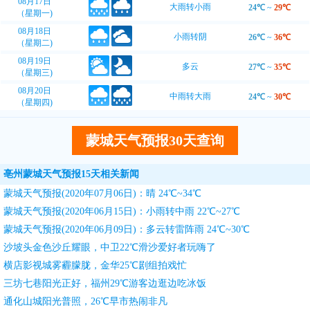
08月17日
大雨转小雨
24℃
~
29℃
（星期一)
08月18日
小雨转阴
26℃
~
36℃
（星期二)
08月19日
多云
27℃
~
35℃
（星期三)
08月20日
中雨转大雨
24℃
~
30℃
（星期四)
蒙城天气预报30天查询
亳州蒙城天气预报15天相关新闻
蒙城天气预报(2020年07月06日)：晴 24℃~34℃
蒙城天气预报(2020年06月15日)：小雨转中雨 22℃~27℃
蒙城天气预报(2020年06月09日)：多云转雷阵雨 24℃~30℃
沙坡头金色沙丘耀眼，中卫22℃滑沙爱好者玩嗨了
横店影视城雾霾朦胧，金华25℃剧组拍戏忙
三坊七巷阳光正好，福州29℃游客边逛边吃冰饭
通化山城阳光普照，26℃早市热闹非凡