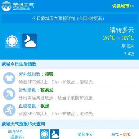
切换城市>>
今日蒙城天气预报详情
(今日7时更新)
晴转多云
26℃ ~ 35℃
东北风
3-4级
蒙城今日生活指数
紫外线指数：
很强
涂擦SPF20以上，PA++护肤品，避强光。
运动指数：
较易发
外出需远离过敏源，适当采取防护措施。
血糖指数：
很强
涂擦SPF20以上，PA++护肤品，避强光。
蒙城天气预报15天查询
08月06日
晴转多云
26℃
~
35℃
（星期四)