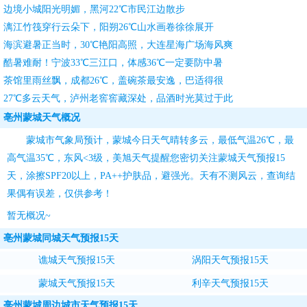
边境小城阳光明媚，黑河22℃市民江边散步
漓江竹筏穿行云朵下，阳朔26℃山水画卷徐徐展开
海滨避暑正当时，30℃艳阳高照，大连星海广场海风爽
酷暑难耐！宁波33℃三江口，体感36℃一定要防中暑
茶馆里雨丝飘，成都26℃，盖碗茶最安逸，巴适得很
27℃多云天气，泸州老窖窖藏深处，品酒时光莫过于此
亳州蒙城天气概况
蒙城市气象局预计，蒙城今日天气晴转多云，最低气温26℃，最
高气温35℃，东风<3级，
美旭天气
提醒您密切关注
蒙城天气预报15
天
，涂擦SPF20以上，PA++护肤品，避强光。天有不测风云，查询结
果偶有误差，仅供参考！
暂无概况~
亳州蒙城同城天气预报15天
谯城天气预报15天
涡阳天气预报15天
蒙城天气预报15天
利辛天气预报15天
亳州蒙城周边城市天气预报15天