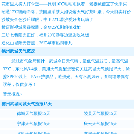
团团转
花市里人挤人打伞逛——昆明16℃毛毛雨飘着，老板喊便宜了快来买
昭通17℃细雨绵绵，茶园里采茶大姐说这天气好茶叶嫩，今天能卖好价
钱
沙坡头金色沙丘耀眼，中卫22℃滑沙爱好者玩嗨了
横店影视城雾霾朦胧，金华25℃剧组拍戏忙
三坊七巷阳光正好，福州29℃游客边逛边吃冰饭
通化山城阳光普照，26℃早市热闹非凡
德州武城天气概况
武城市气象局预计，武城今日天气晴，最低气温22℃，最高气温
32℃，东北风3-4级，
美旭天气
提醒您密切关注
武城天气预报15天
，涂
擦SPF20以上，PA++护肤品，避强光。天有不测风云，查询结果偶有
误差，仅供参考！
暂无概况~
德州武城同城天气预报15天
德城天气预报15天
陵县天气预报15天
宁津天气预报15天
庆云天气预报15天
临邑天气预报15天
齐河天气预报15天