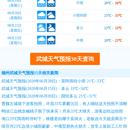
08月19日
中雨
20℃
~
26℃
（星期三)
08月20日
小雨转阴
25℃
~
35℃
（星期四)
08月21日
多云
22℃
~
33℃
（星期五)
08月22日
中雨
20℃
~
25℃
（星期六)
武城天气预报30天查询
德州武城天气预报15天相关新闻
武城天气预报(2020年06月28日)：雷阵雨转小雨 21℃~33℃
武城天气预报(2020年06月15日)：多云 19℃~34℃
武城天气预报(2020年06月09日)：阴转多云 21℃~31℃
曹魏古城墙下游客拍照，许昌33℃雾霾沉沉，有人嘀咕这天拍照不清晰
鸭绿江边桃农喊桃子熟了快来买！丹东33℃大晴天，游客边吃边拍照
海口29℃阵雨时停时下，骑楼老街椰子卖得火，老板说今天能卖两百个
绥芬河23℃边境小城雨蒙蒙，中俄贸易热火朝天，货车上装卸工人忙得