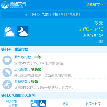
切换城市>>
今日秭归天气预报详情
(今日7时更新)
多云
24℃ ~ 34℃
东风转西北风
<3级
秭归今日生活指数
紫外线指数：
中等
涂擦SPF大于15、PA+防晒护肤品。
运动指数：
较易发
外出需远离过敏源，适当采取防护措施。
血糖指数：
很强
涂擦SPF20以上，PA++护肤品，避强光。
秭归天气预报15天查询
08月07日
多云
24℃
~
34℃
（星期五)