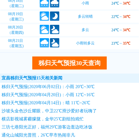
08月18日
小雨
24℃
~
34℃
（星期二)
08月19日
多云转晴
22℃
~
34℃
（星期三)
08月20日
多云
24℃
~
34℃
（星期四)
08月21日
小雨转多云
23℃
~
35℃
（星期五)
秭归天气预报30天查询
宜昌秭归天气预报15天相关新闻
秭归天气预报(2020年06月02日)：小雨 20℃~30℃
秭归天气预报(2020年04月20日)：小雨 12℃~16℃
秭归天气预报(2020年04月14日)：晴 11℃~26℃
沙坡头金色沙丘耀眼，中卫22℃滑沙爱好者玩嗨了
横店影视城雾霾朦胧，金华25℃剧组拍戏忙
三坊七巷阳光正好，福州29℃游客边逛边吃冰饭
通化山城阳光普照，26℃早市热闹非凡