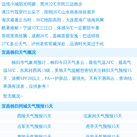
边境小城阳光明媚，黑河22℃市民江边散步
漓江竹筏穿行云朵下，阳朔26℃山水画卷徐徐展开
海滨避暑正当时，30℃艳阳高照，大连星海广场海风爽
酷暑难耐！宁波33℃三江口，体感36℃一定要防中暑
茶馆里雨丝飘，成都26℃，盖碗茶最安逸，巴适得很
27℃多云天气，泸州老窖窖藏深处，品酒时光莫过于此
宜昌秭归天气概况
秭归市气象局预计，秭归今日天气多云，最低气温24℃，最高气
温34℃，东风转西风<3级，
美旭天气
提醒您密切关注
秭归天气预报15
天
，涂擦SPF20以上，PA++护肤品，避强光。天有不测风云，查询结
果偶有误差，仅供参考！
暂无概况~
宜昌秭归同城天气预报15天
西陵天气预报15天
伍家岗天气预报15天
点军天气预报15天
虎亭天气预报15天
夷陵天气预报15天
远安天气预报15天