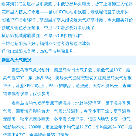
绥芬河23℃边境小城雨蒙蒙，中俄贸易热火朝天，货车上装卸工人忙得
团团转
花市里人挤人打伞逛——昆明16℃毛毛雨飘着，老板喊便宜了快来买
昭通17℃细雨绵绵，茶园里采茶大姐说这天气好茶叶嫩，今天能卖好价
钱
沙坡头金色沙丘耀眼，中卫22℃滑沙爱好者玩嗨了
横店影视城雾霾朦胧，金华25℃剧组拍戏忙
三坊七巷阳光正好，福州29℃游客边逛边吃冰饭
通化山城阳光普照，26℃早市热闹非凡
秦皇岛天气概况
秦皇岛市气象局预计，秦皇岛今日天气多云，最低气温19℃，最
高气温37℃，东北风5-6级，
美旭天气
提醒您密切关注
秦皇岛天气预报
15天
，涂擦SPF20以上，PA++护肤品，避强光。天有不测风云，查询
结果偶有误差，仅供参考！
秦皇岛市的气候类型属于暖温带，地处半湿润区，属于温带季风
气候。因受海洋影响较大，气候比较温和，春季少雨干燥，夏季温热
无酷暑，秋季凉爽多晴天，冬季漫长无严寒。辖区内地势多变，但气
候影响不大。2006年，市区全年平均气温11.2℃，平均最高24.9℃，最
低零下4.3℃，全年降雨量551.7毫米。