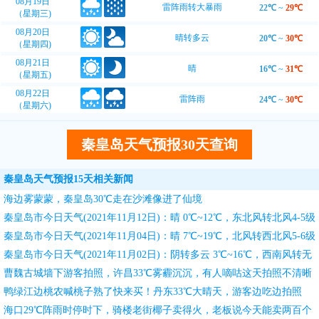
08月19日
雷阵雨转大暴雨
22℃
~
29℃
（星期三)
08月20日
晴转多云
20℃
~
30℃
（星期四)
08月21日
晴
16℃
~
31℃
（星期五)
08月22日
雷阵雨
24℃
~
30℃
（星期六)
秦皇岛天气预报30天查询
秦皇岛天气预报15天相关新闻
海边雾蒙蒙，秦皇岛30℃走在沙滩像进了仙境
秦皇岛市今日天气(2021年11月12日)：晴 0℃~12℃，东北风转北风4-5级
转3-4级
秦皇岛市今日天气(2021年11月04日)：晴 7℃~19℃，北风转西北风5-6级
转4-5级
秦皇岛市今日天气(2021年11月02日)：阴转多云 3℃~16℃，西南风转无
持续风向3-4级转<3级
曹魏古城墙下游客拍照，许昌33℃雾霾沉沉，有人嘀咕这天拍照不清晰
鸭绿江边桃农喊桃子熟了快来买！丹东33℃大晴天，游客边吃边拍照
海口29℃阵雨时停时下，骑楼老街椰子卖得火，老板说今天能卖两百个