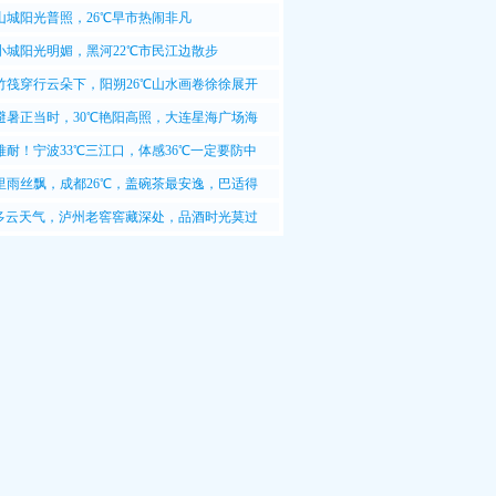
山城阳光普照，26℃早市热闹非凡
小城阳光明媚，黑河22℃市民江边散步
竹筏穿行云朵下，阳朔26℃山水画卷徐徐展开
避暑正当时，30℃艳阳高照，大连星海广场海
难耐！宁波33℃三江口，体感36℃一定要防中
里雨丝飘，成都26℃，盖碗茶最安逸，巴适得
℃多云天气，泸州老窖窖藏深处，品酒时光莫过