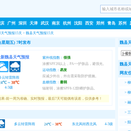
尔滨
广州
深圳
天津
武汉
南京
杭州
沈阳
西安
郑州
青岛
苏州
郸天气预报15天
>
魏县天气预报15天
(星期五) 7时发布
魏县天
最新魏县天气预报
紫外线指数：
很强
涂擦SPF20以上，PA++护肤品，避强光。
魏县天
运动指数：
易发
网友也
应减少外出，外出需采取防护措施。
多云转雷阵雨
血糖指数：
最弱
24℃
~
38℃
>
柳
4-5级
辐射弱，涂擦SPF8-12防晒护肤品。
>
柳
结果-前一周为准确、实时预报，最后7天可能偶有误差，仅供参考！
>
融
>
三
>
阳
多云转雷阵雨
东北风转西北风
4-5级
24℃
~
38℃