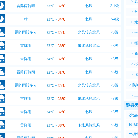
>
灵
雷阵雨转晴
北风
3-4级
23℃
~
32℃
>
永
晴
北风
3-4级
23℃
~
34℃
>
龙
雷阵雨转多云
北风转东北风
<3级
25℃
~
35℃
>
平
>
梧
雷阵雨
东北风转北风
<3级
23℃
~
38℃
>
藤
雷阵雨
北风
<3级
24℃
~
32℃
>
岑
雷阵雨转阴
北风
<3级
22℃
~
31℃
>
海
>
防
雷阵雨转多云
北风转东北风
<3级
25℃
~
35℃
>
上
雷阵雨
东北风转北风
<3级
23℃
~
38℃
魏县天
雷阵雨
北风
<3级
24℃
~
32℃
沙坡
横店
雷阵雨
东北风转北风
<3级
23℃
~
38℃
三坊