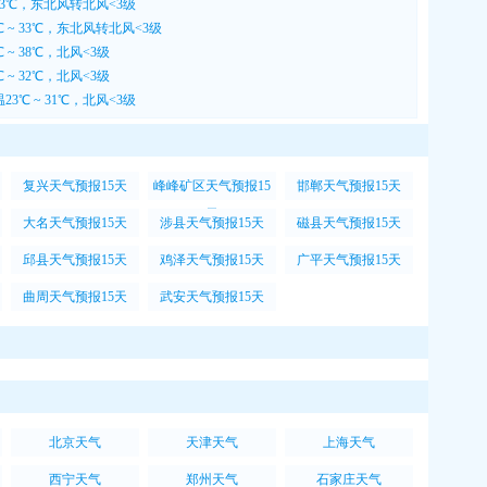
 33℃，东北风转北风<3级
 ~ 33℃，东北风转北风<3级
 ~ 38℃，北风<3级
 ~ 32℃，北风<3级
3℃ ~ 31℃，北风<3级
复兴天气预报15天
峰峰矿区天气预报15
邯郸天气预报15天
天
大名天气预报15天
涉县天气预报15天
磁县天气预报15天
邱县天气预报15天
鸡泽天气预报15天
广平天气预报15天
曲周天气预报15天
武安天气预报15天
北京天气
天津天气
上海天气
西宁天气
郑州天气
石家庄天气