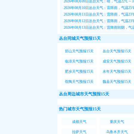
2026年08月09日丛台天气：晴，气温22℃ ~
2026年08月10日丛台天气：雷阵雨，气温25℃
2026年08月11日丛台天气：雷阵雨，气温23℃
2026年08月12日丛台天气：雷阵雨，气温23℃
2026年08月13日丛台天气：雷阵雨转阴，气温2
丛台同城天气预报15天
邯山天气预报15天
丛台天气预报15天
临漳天气预报15天
成安天气预报15天
肥乡天气预报15天
永年天气预报15天
馆陶天气预报15天
魏县天气预报15天
丛台周边城市天气预报15天
热门城市天气预报15天
成都天气
重庆天气
拉萨天气
乌鲁木齐天气