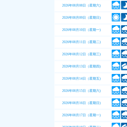
2026年08月08日（星期六)
2026年08月09日（星期日)
2026年08月10日（星期一)
2026年08月11日（星期二)
2026年08月12日（星期三)
2026年08月13日（星期四)
2026年08月14日（星期五)
2026年08月15日（星期六)
2026年08月16日（星期日)
2026年08月17日（星期一)