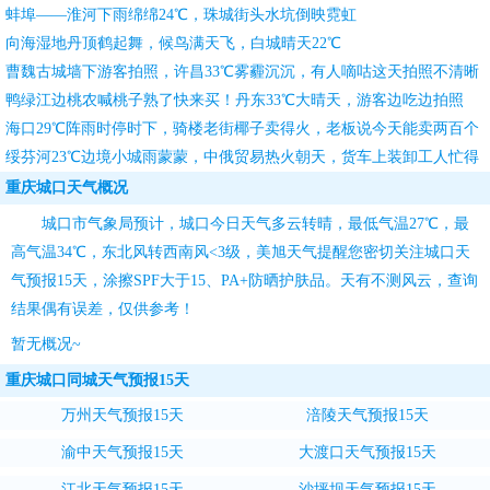
蚌埠——淮河下雨绵绵24℃，珠城街头水坑倒映霓虹
向海湿地丹顶鹤起舞，候鸟满天飞，白城晴天22℃
曹魏古城墙下游客拍照，许昌33℃雾霾沉沉，有人嘀咕这天拍照不清晰
鸭绿江边桃农喊桃子熟了快来买！丹东33℃大晴天，游客边吃边拍照
海口29℃阵雨时停时下，骑楼老街椰子卖得火，老板说今天能卖两百个
绥芬河23℃边境小城雨蒙蒙，中俄贸易热火朝天，货车上装卸工人忙得
团团转
重庆城口天气概况
城口市气象局预计，城口今日天气多云转晴，最低气温27℃，最
高气温34℃，东北风转西南风<3级，
美旭天气
提醒您密切关注
城口天
气预报15天
，涂擦SPF大于15、PA+防晒护肤品。天有不测风云，查询
结果偶有误差，仅供参考！
暂无概况~
重庆城口同城天气预报15天
万州天气预报15天
涪陵天气预报15天
渝中天气预报15天
大渡口天气预报15天
江北天气预报15天
沙坪坝天气预报15天