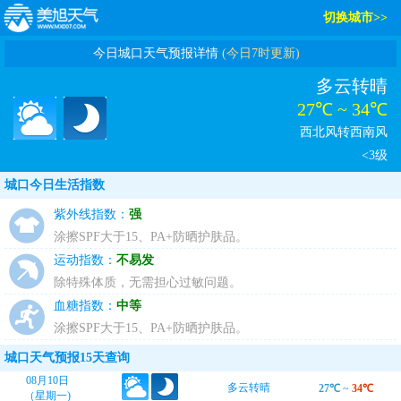
切换城市>>
今日城口天气预报详情
(今日7时更新)
多云转晴
27℃ ~ 34℃
西北风转西南风
<3级
城口今日生活指数
紫外线指数：
强
涂擦SPF大于15、PA+防晒护肤品。
运动指数：
不易发
除特殊体质，无需担心过敏问题。
血糖指数：
中等
涂擦SPF大于15、PA+防晒护肤品。
城口天气预报15天查询
08月10日
多云转晴
27℃
~
34℃
（星期一)