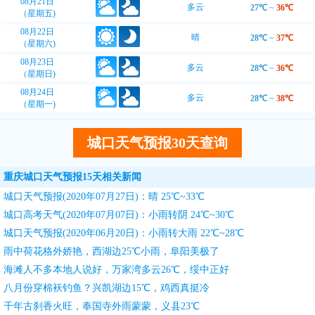
08月21日
多云
27℃
~
36℃
（星期五)
08月22日
晴
28℃
~
37℃
（星期六)
08月23日
多云
28℃
~
36℃
（星期日)
08月24日
多云
28℃
~
38℃
（星期一)
城口天气预报30天查询
重庆城口天气预报15天相关新闻
城口天气预报(2020年07月27日)：晴 25℃~33℃
城口高考天气(2020年07月07日)：小雨转阴 24℃~30℃
城口天气预报(2020年06月20日)：小雨转大雨 22℃~28℃
雨中荷花格外娇艳，西湖边25℃小雨，阜阳美极了
海滩人不多本地人说好，万家湾多云26℃，绥中正好
八月份穿棉袄钓鱼？兴凯湖边15℃，鸡西真挺冷
千年古刹香火旺，奉国寺外雨蒙蒙，义县23℃