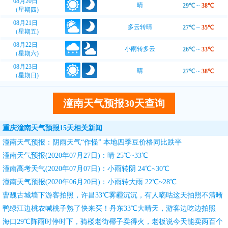
08月20日
晴
29℃
~
38℃
（星期四)
08月21日
多云转晴
27℃
~
35℃
（星期五)
08月22日
小雨转多云
26℃
~
33℃
（星期六)
08月23日
晴
27℃
~
38℃
（星期日)
潼南天气预报30天查询
重庆潼南天气预报15天相关新闻
潼南天气预报：阴雨天气“作怪” 本地四季豆价格同比跌半
潼南天气预报(2020年07月27日)：晴 25℃~33℃
潼南高考天气(2020年07月07日)：小雨转阴 24℃~30℃
潼南天气预报(2020年06月20日)：小雨转大雨 22℃~28℃
曹魏古城墙下游客拍照，许昌33℃雾霾沉沉，有人嘀咕这天拍照不清晰
鸭绿江边桃农喊桃子熟了快来买！丹东33℃大晴天，游客边吃边拍照
海口29℃阵雨时停时下，骑楼老街椰子卖得火，老板说今天能卖两百个