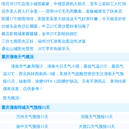
绥芬河23℃边境小城雨蒙蒙，中俄贸易热火朝天，货车上装卸工人忙得
团团转
花市里人挤人打伞逛——昆明16℃毛毛雨飘着，老板喊便宜了快来买
昭通17℃细雨绵绵，茶园里采茶大姐说这天气好茶叶嫩，今天能卖好价
钱
沙坡头金色沙丘耀眼，中卫22℃滑沙爱好者玩嗨了
横店影视城雾霾朦胧，金华25℃剧组拍戏忙
三坊七巷阳光正好，福州29℃游客边逛边吃冰饭
通化山城阳光普照，26℃早市热闹非凡
重庆潼南天气概况
潼南市气象局预计，潼南今日天气小雨，最低气温25℃，最高气
温32℃，西北风转西南风<3级，
美旭天气
提醒您密切关注
潼南天气预
报15天
，辐射弱，涂擦SPF8-12防晒护肤品。天有不测风云，查询结果
偶有误差，仅供参考！
暂无概况~
重庆潼南同城天气预报15天
万州天气预报15天
涪陵天气预报15天
渝中天气预报15天
大渡口天气预报15天