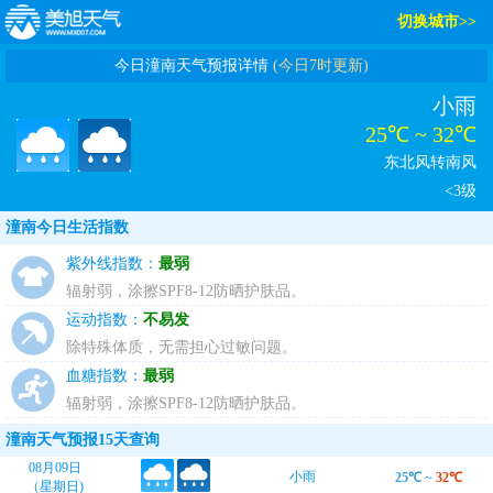
切换城市>>
今日潼南天气预报详情
(今日7时更新)
小雨
25℃ ~ 32℃
东北风转南风
<3级
潼南今日生活指数
紫外线指数：
最弱
辐射弱，涂擦SPF8-12防晒护肤品。
运动指数：
不易发
除特殊体质，无需担心过敏问题。
血糖指数：
最弱
辐射弱，涂擦SPF8-12防晒护肤品。
潼南天气预报15天查询
08月09日
小雨
25℃
~
32℃
（星期日)