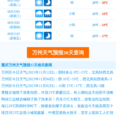
08月18日
晴
28℃
~
38℃
（星期二)
08月19日
小雨
26℃
~
34℃
（星期三)
08月20日
小雨
26℃
~
34℃
（星期四)
08月21日
晴
28℃
~
37℃
（星期五)
万州天气预报30天查询
重庆万州天气预报15天相关新闻
万州区今日天气(2021年11月12日)：阴转多云 8℃~13℃，北风转西北风
<3级
万州区今日天气(2021年11月04日)：阴 16℃~19℃，西北风转西南风<3
级
万州区今日天气(2021年11月02日)：小雨 15℃~17℃，西北风<3级
曹魏古城墙下游客拍照，许昌33℃雾霾沉沉，有人嘀咕这天拍照不清晰
鸭绿江边桃农喊桃子熟了快来买！丹东33℃大晴天，游客边吃边拍照
海口29℃阵雨时停时下，骑楼老街椰子卖得火，老板说今天能卖两百个
绥芬河23℃边境小城雨蒙蒙，中俄贸易热火朝天，货车上装卸工人忙得