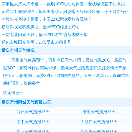
团团转
花市里人挤人打伞逛——昆明16℃毛毛雨飘着，老板喊便宜了快来买
昭通17℃细雨绵绵，茶园里采茶大姐说这天气好茶叶嫩，今天能卖好价
钱
沙坡头金色沙丘耀眼，中卫22℃滑沙爱好者玩嗨了
横店影视城雾霾朦胧，金华25℃剧组拍戏忙
三坊七巷阳光正好，福州29℃游客边逛边吃冰饭
通化山城阳光普照，26℃早市热闹非凡
重庆万州天气概况
万州市气象局预计，万州今日天气小雨，最低气温26℃，最高气
温34℃，东南风转西南风<3级，
美旭天气
提醒您密切关注
万州天气预
报15天
，辐射弱，涂擦SPF8-12防晒护肤品。天有不测风云，查询结果
偶有误差，仅供参考！
暂无概况~
重庆万州同城天气预报15天
万州天气预报15天
涪陵天气预报15天
渝中天气预报15天
大渡口天气预报15天
江北天气预报15天
沙坪坝天气预报15天