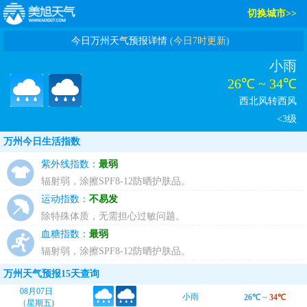
切换城市>>
今日万州天气预报详情
(今日7时更新)
小雨
26℃ ~ 34℃
西北风转西风
<3级
万州今日生活指数
紫外线指数：
最弱
辐射弱，涂擦SPF8-12防晒护肤品。
运动指数：
不易发
除特殊体质，无需担心过敏问题。
血糖指数：
最弱
辐射弱，涂擦SPF8-12防晒护肤品。
万州天气预报15天查询
08月07日
小雨
26℃
~
34℃
（星期五)