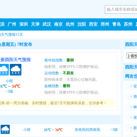
尔滨
广州
深圳
天津
武汉
南京
杭州
沈阳
西安
郑州
青岛
苏州
阳天气预报15天
(星期五) 7时发布
酉阳天
最新酉阳天气预报
紫外线指数：
最弱
辐射弱，涂擦SPF8-12防晒护肤品。
酉阳天
运动指数：
不易发
网友也
除特殊体质，无需担心过敏问题。
小雨
血糖指数：
最弱
26℃
~
34℃
>
安
<3级
辐射弱，涂擦SPF8-12防晒护肤品。
>
滑
结果-前一周为准确、实时预报，最后7天可能偶有误差，仅供参考！
>
林
>
浚
>
新
小雨
东南风转西南风
<3级
26℃
~
34℃