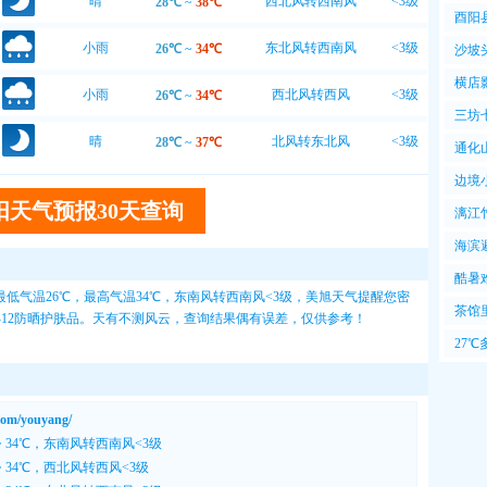
晴
西北风转西南风
<3级
28℃
~
38℃
西北
酉阳县
15℃
小雨
东北风转西南风
<3级
26℃
~
34℃
沙坡
横店
小雨
西北风转西风
<3级
26℃
~
34℃
三坊
晴
北风转东北风
<3级
28℃
~
37℃
通化
边境
阳天气预报30天查询
漓江
海滨
风爽
酷暑
低气温26℃，最高气温34℃，东南风转西南风<3级，
美旭天气
提醒您密
暑
茶馆
8-12防晒护肤品。天有不测风云，查询结果偶有误差，仅供参考！
很
27
于此
/youyang/
~ 34℃，东南风转西南风<3级
~ 34℃，西北风转西风<3级