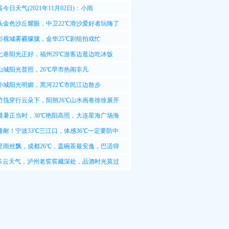
风转西南风<3级
今日天气(2021年11月02日)：小雨
~17℃，西北风<3级
头金色沙丘耀眼，中卫22℃滑沙爱好者玩嗨了
影视城雾霾朦胧，金华25℃剧组拍戏忙
七巷阳光正好，福州29℃游客边逛边吃冰饭
山城阳光普照，26℃早市热闹非凡
小城阳光明媚，黑河22℃市民江边散步
竹筏穿行云朵下，阳朔26℃山水画卷徐徐展开
避暑正当时，30℃艳阳高照，大连星海广场海
难耐！宁波33℃三江口，体感36℃一定要防中
里雨丝飘，成都26℃，盖碗茶最安逸，巴适得
℃多云天气，泸州老窖窖藏深处，品酒时光莫过