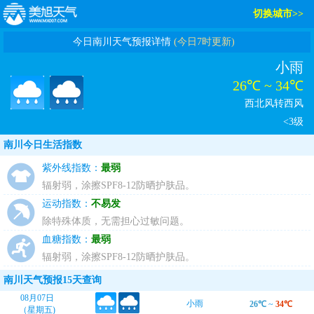
切换城市>>
今日南川天气预报详情
(今日7时更新)
小雨
26℃ ~ 34℃
西北风转西风
<3级
南川今日生活指数
紫外线指数：
最弱
辐射弱，涂擦SPF8-12防晒护肤品。
运动指数：
不易发
除特殊体质，无需担心过敏问题。
血糖指数：
最弱
辐射弱，涂擦SPF8-12防晒护肤品。
南川天气预报15天查询
08月07日
小雨
26℃
~
34℃
（星期五)