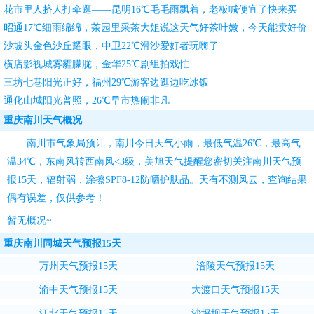
团团转
花市里人挤人打伞逛——昆明16℃毛毛雨飘着，老板喊便宜了快来买
昭通17℃细雨绵绵，茶园里采茶大姐说这天气好茶叶嫩，今天能卖好价
钱
沙坡头金色沙丘耀眼，中卫22℃滑沙爱好者玩嗨了
横店影视城雾霾朦胧，金华25℃剧组拍戏忙
三坊七巷阳光正好，福州29℃游客边逛边吃冰饭
通化山城阳光普照，26℃早市热闹非凡
重庆南川天气概况
南川市气象局预计，南川今日天气小雨，最低气温26℃，最高气
温34℃，东南风转西南风<3级，
美旭天气
提醒您密切关注
南川天气预
报15天
，辐射弱，涂擦SPF8-12防晒护肤品。天有不测风云，查询结果
偶有误差，仅供参考！
暂无概况~
重庆南川同城天气预报15天
万州天气预报15天
涪陵天气预报15天
渝中天气预报15天
大渡口天气预报15天
江北天气预报15天
沙坪坝天气预报15天