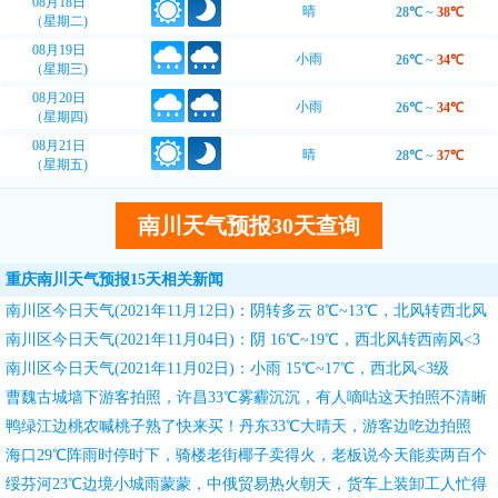
08月18日
晴
28℃
~
38℃
（星期二)
08月19日
小雨
26℃
~
34℃
（星期三)
08月20日
小雨
26℃
~
34℃
（星期四)
08月21日
晴
28℃
~
37℃
（星期五)
南川天气预报30天查询
重庆南川天气预报15天相关新闻
南川区今日天气(2021年11月12日)：阴转多云 8℃~13℃，北风转西北风
<3级
南川区今日天气(2021年11月04日)：阴 16℃~19℃，西北风转西南风<3
级
南川区今日天气(2021年11月02日)：小雨 15℃~17℃，西北风<3级
曹魏古城墙下游客拍照，许昌33℃雾霾沉沉，有人嘀咕这天拍照不清晰
鸭绿江边桃农喊桃子熟了快来买！丹东33℃大晴天，游客边吃边拍照
海口29℃阵雨时停时下，骑楼老街椰子卖得火，老板说今天能卖两百个
绥芬河23℃边境小城雨蒙蒙，中俄贸易热火朝天，货车上装卸工人忙得