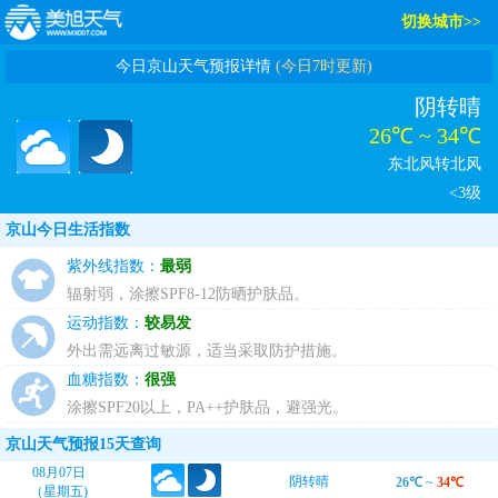
切换城市>>
今日京山天气预报详情
(今日7时更新)
阴转晴
26℃ ~ 34℃
东北风转北风
<3级
京山今日生活指数
紫外线指数：
最弱
辐射弱，涂擦SPF8-12防晒护肤品。
运动指数：
较易发
外出需远离过敏源，适当采取防护措施。
血糖指数：
很强
涂擦SPF20以上，PA++护肤品，避强光。
京山天气预报15天查询
08月07日
阴转晴
26℃
~
34℃
（星期五)