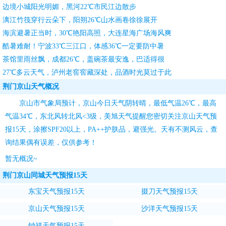
边境小城阳光明媚，黑河22℃市民江边散步
漓江竹筏穿行云朵下，阳朔26℃山水画卷徐徐展开
海滨避暑正当时，30℃艳阳高照，大连星海广场海风爽
酷暑难耐！宁波33℃三江口，体感36℃一定要防中暑
茶馆里雨丝飘，成都26℃，盖碗茶最安逸，巴适得很
27℃多云天气，泸州老窖窖藏深处，品酒时光莫过于此
荆门京山天气概况
京山市气象局预计，京山今日天气阴转晴，最低气温26℃，最高
气温34℃，东北风转北风<3级，
美旭天气
提醒您密切关注
京山天气预
报15天
，涂擦SPF20以上，PA++护肤品，避强光。天有不测风云，查
询结果偶有误差，仅供参考！
暂无概况~
荆门京山同城天气预报15天
东宝天气预报15天
掇刀天气预报15天
京山天气预报15天
沙洋天气预报15天
钟祥天气预报15天