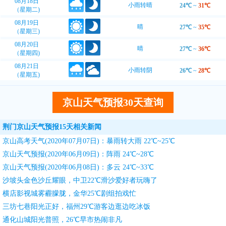
08月18日
小雨转晴
24℃
~
31℃
（星期二)
08月19日
晴
27℃
~
35℃
（星期三)
08月20日
晴
27℃
~
36℃
（星期四)
08月21日
小雨转阴
26℃
~
28℃
（星期五)
京山天气预报30天查询
荆门京山天气预报15天相关新闻
京山高考天气(2020年07月07日)：暴雨转大雨 22℃~25℃
京山天气预报(2020年06月09日)：阵雨 24℃~28℃
京山天气预报(2020年06月08日)：多云 24℃~33℃
沙坡头金色沙丘耀眼，中卫22℃滑沙爱好者玩嗨了
横店影视城雾霾朦胧，金华25℃剧组拍戏忙
三坊七巷阳光正好，福州29℃游客边逛边吃冰饭
通化山城阳光普照，26℃早市热闹非凡