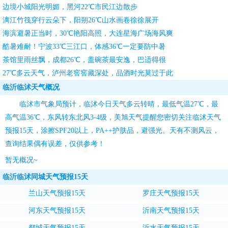
边境小城阳光明媚，黑河22℃市民江边散步
漓江竹筏穿行云朵下，阳朔26℃山水画卷徐徐展开
海滨避暑正当时，30℃艳阳高照，大连星海广场海风爽
酷暑难耐！宁波33℃三江口，体感36℃一定要防中暑
茶馆里雨丝飘，成都26℃，盖碗茶最安逸，巴适得很
27℃多云天气，泸州老窖窖藏深处，品酒时光莫过于此
临沂临沭天气概况
临沭市气象局预计，临沭今日天气多云转晴，最低气温27℃，最
高气温36℃，东风转东北风3-4级，
美旭天气
提醒您密切关注
临沭天气
预报15天
，涂擦SPF20以上，PA++护肤品，避强光。天有不测风云，
查询结果偶有误差，仅供参考！
暂无概况~
临沂临沭同城天气预报15天
兰山天气预报15天
罗庄天气预报15天
河东天气预报15天
沂南天气预报15天
郯城天气预报15天
沂水天气预报15天