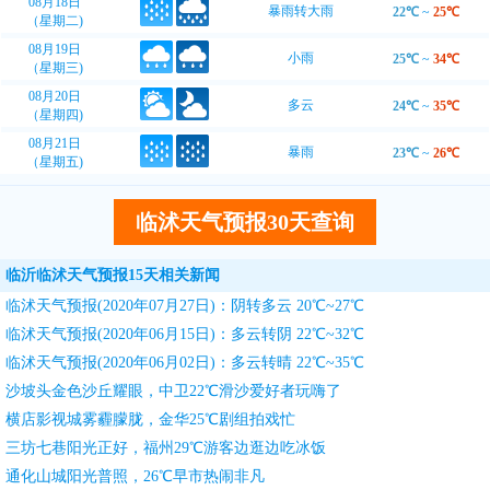
08月18日
暴雨转大雨
22℃
~
25℃
（星期二)
08月19日
小雨
25℃
~
34℃
（星期三)
08月20日
多云
24℃
~
35℃
（星期四)
08月21日
暴雨
23℃
~
26℃
（星期五)
临沭天气预报30天查询
临沂临沭天气预报15天相关新闻
临沭天气预报(2020年07月27日)：阴转多云 20℃~27℃
临沭天气预报(2020年06月15日)：多云转阴 22℃~32℃
临沭天气预报(2020年06月02日)：多云转晴 22℃~35℃
沙坡头金色沙丘耀眼，中卫22℃滑沙爱好者玩嗨了
横店影视城雾霾朦胧，金华25℃剧组拍戏忙
三坊七巷阳光正好，福州29℃游客边逛边吃冰饭
通化山城阳光普照，26℃早市热闹非凡